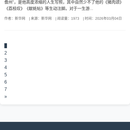
儋州”，是他高度浓缩的人生写照，其中自然少不了他的《猪肉颂》
《荔枝叹》《献蚝帖》等生动注脚。对于一生游...
作者：新华网
|
来源：新华网
|
阅读量：1973
|
时间：2026年03月04日
1
2
3
4
5
6
7
»