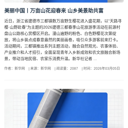
美丽中国丨万亩山花迎春来 山乡美景助共富
近日，浙江省建德市三都镇数万亩野生樱花进入盛花期，以“天路寻
樱·山野赴春”为主题的2026建德三都春季山花旅游季活动在前源村
盘山公路核心赏樱区开启。漫山遍野的粉色、白色野樱花次第绽
放，将山乡装点成春意盎然的美丽画卷，吸引众多游客前来打卡。
活动期间，三都镇推出系列主题活动，融合自然观光、农事体验、
产业推介和人才招引，全面呈现青年入乡新成效和农文旅融合新场
景，带动当地民宿、农家乐消费升温。新华社记者 ...
作者：新华网
|
来源：新华网
|
阅读量：2087
|
时间：2026年03月05日