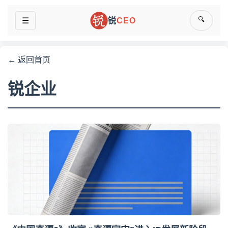
🔍
☰
锐
CEO
← 返回首页
锐企业