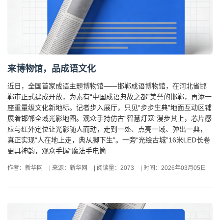
来博物馆，品成语文化
近日，全国首家成语主题博物馆——邯郸成语博物馆，在河北省邯
郸市正式建成开放，为素有“中国成语典故之都”美誉的邯郸，再添一
座重量级文化新地标。记者步入展厅，只见“步步生典”地面互动区铺
展着邯郸全域光影地图。观众手持仿古“智慧灯笼”漫步其上，芯片感
应与红外定位让光影随人而动，走到一处、点亮一域、弹出一典，
真正实现“人在地上走，典从脚下生”。一旁“光绘古城”16米LED长卷
更具神韵，观众手握“魔法手电筒...
作者：新华网
|
来源：新华网
|
阅读量：2073
|
时间：2026年03月05日