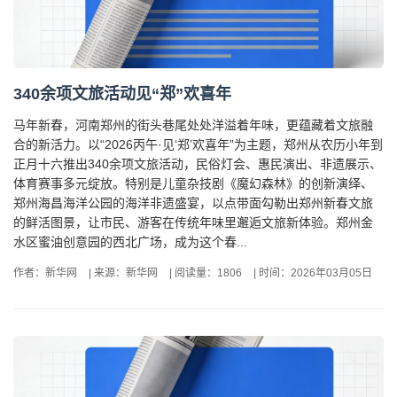
340余项文旅活动见“郑”欢喜年
马年新春，河南郑州的街头巷尾处处洋溢着年味，更蕴藏着文旅融
合的新活力。以“2026丙午·见‘郑’欢喜年”为主题，郑州从农历小年到
正月十六推出340余项文旅活动，民俗灯会、惠民演出、非遗展示、
体育赛事多元绽放。特别是儿童杂技剧《魔幻森林》的创新演绎、
郑州海昌海洋公园的海洋非遗盛宴，以点带面勾勒出郑州新春文旅
的鲜活图景，让市民、游客在传统年味里邂逅文旅新体验。郑州金
水区蜜油创意园的西北广场，成为这个春...
作者：新华网
|
来源：新华网
|
阅读量：1806
|
时间：2026年03月05日