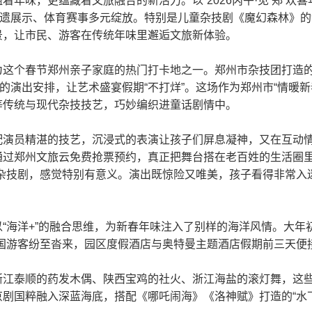
年味，更蕴藏着文旅融合的新活力。以“2026丙午·见‘郑’欢
非遗展示、体育赛事多元绽放。特别是儿童杂技剧《魔幻森林》
景，让市民、游客在传统年味里邂逅文旅新体验。
这个春节郑州亲子家庭的热门打卡地之一。郑州市杂技团打造的
场的演出安排，让艺术盛宴假期“不打烊”。这场作为郑州市“情暖
等传统与现代杂技技艺，巧妙编织进童话剧情中。
配演员精湛的技艺，沉浸式的表演让孩子们屏息凝神，又在互动
过郑州文旅云免费抢票预约，真正把舞台搭在老百姓的生活圈里
杂技剧，感觉特别有意义。演出既惊险又唯美，孩子看得非常入
“海洋+”的融合思维，为新春年味注入了别样的海洋风情。大年
全国游客纷至沓来，园区度假酒店与奥特曼主题酒店假期前三天便
浙江泰顺的药发木偶、陕西宝鸡的社火、浙江海盐的滚灯舞，这
剧国粹融入深蓝海底，搭配《哪吒闹海》《洛神赋》打造的“水