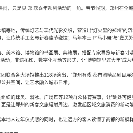
热闹，只是见‘郑’欢喜年系列活动的一角。春节假期，郑州在全
镇等地，传统灯艺与现代光影交织，营造出“灯火里的郑州”的沉
，让传统手工艺与新春佳节碰撞；马年本土IP“马小舞”与“壹页
、美术馆、博物馆的书画展、典籍展，搭配专家导览与新春“小
岁活动，非遗拓印、数字化互动等形式，让“博物馆里过大年”成为
联合各大场馆推出118场演出，“郑州有戏·都市圈精品剧目展演
等公共空间，让艺术融入城市日常。
组织的球类、滑冰、广场舞等12项群众体育赛事，让“处处可健
，更是让郑州的新春文旅辐射周边，激发起区域文旅消费的新动
本地人过年仪式感的同时，也让远方的客人读懂了商都的新模样。