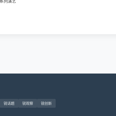
”系列演艺
锐话题
锐观察
锐创新