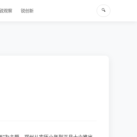
🔍
锐观察
锐创新