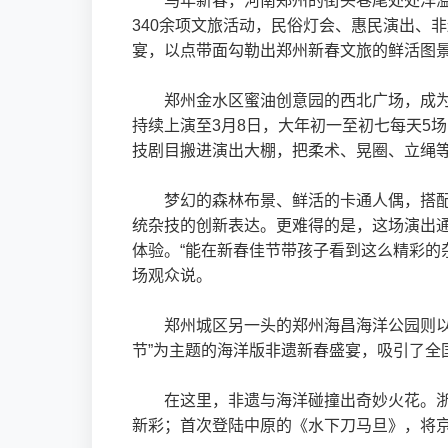
马年新春，河南郑州的街头巷尾处处洋溢着
340余项文旅活动，民俗灯会、惠民演出、
宴，以点带面勾勒出郑州新春文旅的鲜活图
郑州金水区蜜油创意园的西北广场，成为
持续上演至3月8日，大年初一至初七每天5
技剧目搬进演出大棚，把柔术、晃圈、立绳
梦幻的森林布景、鲜活的卡通人偶，搭
统杂技的创新表达。更难得的是，这场演出通
体验。“能在新春佳节带孩子看到这么精彩的
场观众说。
郑州城区另一头的郑州海昌海洋公园则以
节”为主题的海洋版非遗新春盛宴，吸引了
在这里，非遗与海洋碰撞出奇妙火花。
新彩；首次登陆中原的《水下刀马旦》，将京