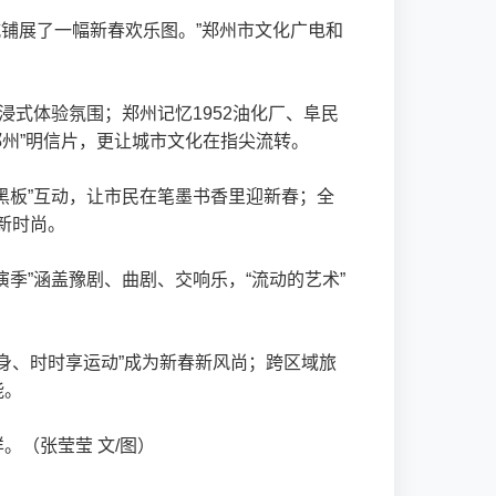
城铺展了一幅新春欢乐图。”郑州市文化广电和
浸式体验氛围；郑州记忆1952油化厂、阜民
郑州”明信片，更让城市文化在指尖流转。
黑板”互动，让市民在笔墨书香里迎新春；全
新时尚。
季”涵盖豫剧、曲剧、交响乐，“流动的艺术”
身、时时享运动”成为新春新风尚；跨区域旅
能。
（张莹莹 文/图）