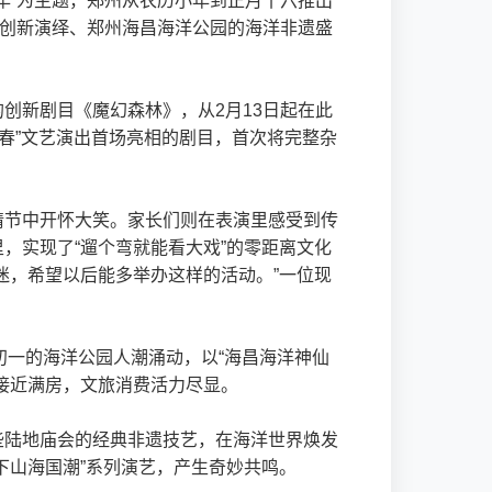
喜年”为主题，郑州从农历小年到正月十六推出
的创新演绎、郑州海昌海洋公园的海洋非遗盛
创新剧目《魔幻森林》，从2月13日起在此
新春”文艺演出首场亮相的剧目，首次将完整杂
情节中开怀大笑。家长们则在表演里感受到传
，实现了“遛个弯就能看大戏”的零距离文化
迷，希望以后能多举办这样的活动。”一位现
初一的海洋公园人潮涌动，以“海昌海洋神仙
接近满房，文旅消费活力尽显。
些陆地庙会的经典非遗技艺，在海洋世界焕发
下山海国潮”系列演艺，产生奇妙共鸣。