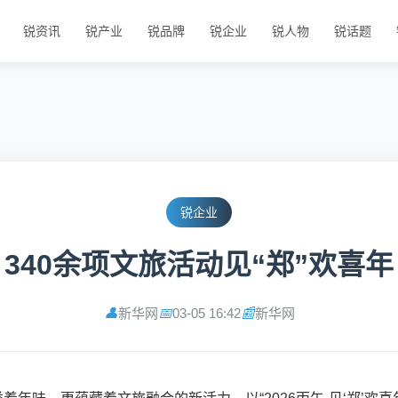
锐资讯
锐产业
锐品牌
锐企业
锐人物
锐话题
锐企业
340余项文旅活动见“郑”欢喜年
新华网
03-05 16:42
新华网
👤
📅
📰