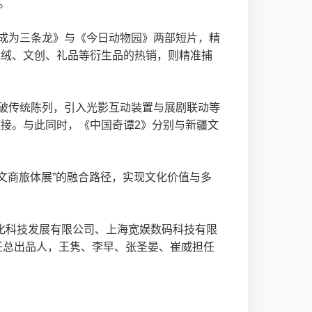
。
何成为三条龙》与《今日动物园》两部短片，精
毛绒、文创、礼品等衍生品的热销，则精准捕
突破传统陈列，引入光影互动装置与展剧联动等
感链接。与此同时，《中国奇谭2》分别与新疆文
+文商旅体展”的融合路径，实现文化价值与多
化科技发展有限公司、上海宽娱数码科技有限
任总出品人，王隽、李早、张圣晏、崔威担任