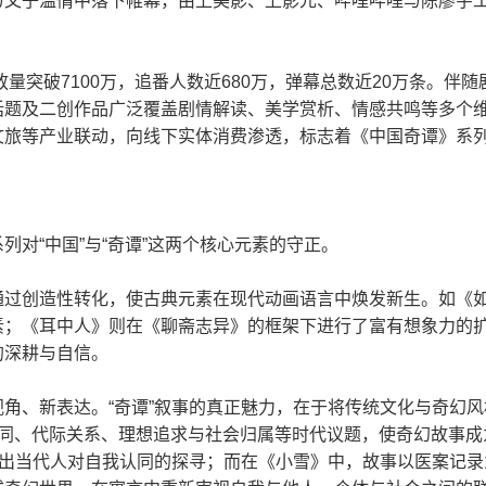
与父子温情中落下帷幕，由上美影、上影元、哔哩哔哩与陈廖宇
量突破7100万，追番人数近680万，弹幕总数近20万条。伴
题及二创作品广泛覆盖剧情解读、美学赏析、情感共鸣等多个维
旅等产业联动，向线下实体消费渗透，标志着《中国奇谭》系列从“
对“中国”与“奇谭”这两个核心元素的守正。
过创造性转化，使古典元素在现代动画语言中焕发新生。如《如
素；《耳中人》则在《聊斋志异》的框架下进行了富有想象力的
的深耕与自信。
角、新表达。“奇谭”叙事的真正魅力，在于将传统文化与奇幻
认同、代际关系、理想追求与社会归属等时代议题，使奇幻故事成
射出当代人对自我认同的探寻；而在《小雪》中，故事以医案记