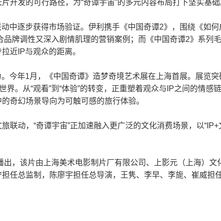
片开发的可行路径，为“奇谭宇宙”的多元内容布局打下坚实基础
联动中逐步获得市场验证。伊利携手《中国奇谭2》，围绕《如
既契合品牌调性又深入剧情肌理的营销案例；而《中国奇谭2》系列
拉近IP与观众的距离。
力。今年1月，《中国奇谭》造梦奇境艺术展在上海首展。展览
世界。从“观看”到“体验”的转变，正重塑着观众与IP之间的情
中的奇幻场景导向为可触可感的旅行体验。
旅联动，“奇谭宇宙”正加速融入更广泛的文化消费场景，以“IP
家播出，该片由上海美术电影制片厂有限公司、上影元（上海）文
宁担任总监制，陈廖宇担任总导演，王隽、李早、李旎、崔威担