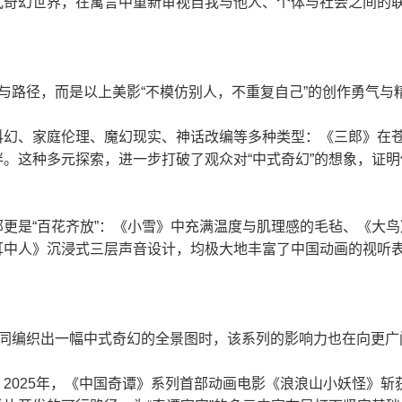
式奇幻世界，在寓言中重新审视自我与他人、个体与社会之间的
与路径，而是以上美影“不模仿别人，不重复自己”的创作勇气与
科幻、家庭伦理、魔幻现实、神话改编等多种类型：《三郎》在
。这种多元探索，进一步打破了观众对“中式奇幻”的想象，证
更是“百花齐放”：《小雪》中充满温度与肌理感的毛毡、《大
耳中人》沉浸式三层声音设计，均极大地丰富了中国动画的视听
共同编织出一幅中式奇幻的全景图时，该系列的影响力也在向更广
2025年，《中国奇谭》系列首部动画电影《浪浪山小妖怪》斩获