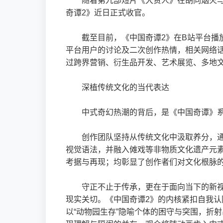
随着第九部短片《大贵人》在胡同烟火
奇谭2》近日正式收官。
截至目前，《中国奇谭2》在B站平台播放
平台用户的讨论及二次创作热情，相关网络话
过跨界营销、衍生品开发、艺术展览、多地文
深植传统文化的当代表达
中式奇幻热潮的背后，是《中国奇谭》系列
创作团队坚持从传统文化中汲取养分，通
视觉语法，并融入傩戏等非物质文化遗产元
考据与再现；均彰显了创作者们对文化根脉
守正不止于传承，更在于面向当下的新视
现实关切。《中国奇谭2》的内核紧扣自我
以“动物园生存”隐喻个体的困守与突围，折