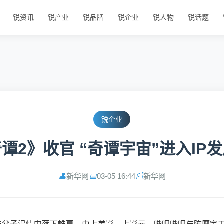
锐资讯
锐产业
锐品牌
锐企业
锐人物
锐话题
..
锐企业
谭2》收官 “奇谭宇宙”进入IP
新华网
03-05 16:44
新华网
👤
📅
📰