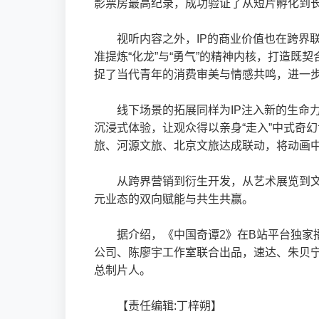
影票房最高纪录，成功验证了从短片孵化到长
视听内容之外，IP的商业价值也在跨界
准提炼“化龙”与“勇气”的精神内核，打造
捉了当代青年的消费审美与情感共鸣，进一步
线下场景的拓展同样为IP注入新的生命
沉浸式体验，让观众得以亲身“走入”中式奇幻
旅、河源文旅、北京文旅达成联动，将动画
从跨界营销到衍生开发，从艺术展览到文
元业态的双向赋能与共生共赢。
据介绍，《中国奇谭2》在B站平台独
公司、陈廖宇工作室联合出品，速达、朱贝
总制片人。
【责任编辑:丁梓朔】