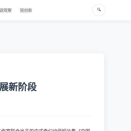
🔍
锐观察
锐创新
发展新阶段