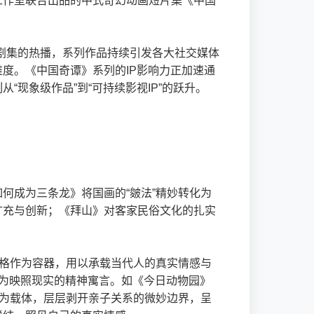
工作室联合出品的中式奇幻动画短片集《中国
随剧集的热播，系列作品持续引发各大社交媒体
度。《中国奇谭》系列的IP影响力正加速通
现象级作品”到“可持续影视IP”的跃升。
何成为三条龙》将国画的“皴法”精妙转化为
扩充与创新；《拜山》对客家民俗文化的扎实
风格作为容器，用以承载当代人的真实情感与
为映照现实的精神寓言。如《今日动物园》
录为载体，层层剥开亲子关系的微妙边界，呈