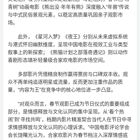
青树”动画电影《熊出没·年年有熊》深度融入“年兽”传说
与中式民俗景观元素，以稳定高质量巩固亲子观影市
场。
此外，《星河入梦》《夜王》分别从未来虚拟系统
与港式怀旧幽默维度，呈现中国电影在视效工业与类型
叙事上的新探索；《熊猫计划之部落奇遇记》则以动作
喜剧形态填补轻量级合家欢电影的市场空间。
多部影片凭借精良制作赢得票房与口碑双丰收。观
众不再单纯追逐明星或流量，反而更加注重作品的质
量，“内容为王”在竞争中的核心地位进一步凸显。
“对观众而言，春节观影已成为节日仪式的重要组成
部分，是情感释放与文化认同的集中呈现。从‘看个热
闹’到‘寻找共鸣’，档期内影片精准契合当代人在节日中寻
求情感释放与文化认同的心理诉求。”中国电影评论学会
会长饶曙光认为，合家欢影片为春节档注入深厚情感底