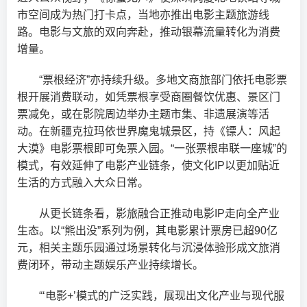
市空间成为热门打卡点，当地亦推出电影主题旅游线
路。电影与文旅的双向奔赴，推动银幕流量转化为消费
增量。
“票根经济”亦持续升级。多地文商旅部门依托电影票
根开展消费联动，如凭票根享受商圈餐饮优惠、景区门
票减免，或在影院周边举办主题市集、非遗展演等活
动。在新疆克拉玛依世界魔鬼城景区，持《镖人：风起
大漠》电影票根即可免票入园。“一张票根串联一座城”的
模式，有效延伸了电影产业链条，使文化IP以更加贴近
生活的方式融入大众日常。
从更长链条看，影旅融合正推动电影IP走向全产业
生态。以“熊出没”系列为例，其电影累计票房已超90亿
元，相关主题乐园通过场景转化与沉浸体验形成文旅消
费闭环，带动主题娱乐产业持续增长。
“‘电影+’模式的广泛实践，展现出文化产业与现代服