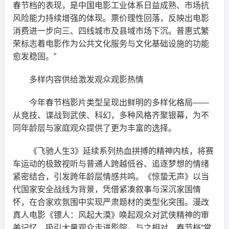
春节档的表现，是中国电影工业体系日益成熟、市场抗
风险能力持续增强的体现。票价理性回落，反映出电影
消费进一步向三、四线城市及县域市场下沉。普惠式繁
荣标志着电影作为公共文化服务与文化基础设施的功能
愈发稳固。”
多样内容供给激发观众观影热情
今年春节档影片类型呈现出鲜明的多样化格局——
从竞技、谍战到武侠、科幻，多种风格齐聚银幕，为不
同年龄层与家庭观众提供了更为丰富的选择。
《飞驰人生3》延续系列热血拼搏的精神内核，将赛
车运动的极致视听与普通人跨越低谷、追逐梦想的情绪
紧密结合，引发跨年龄层情感共鸣。《惊蛰无声》以当
代国家安全战线为背景，凭借紧凑叙事与深沉家国情
怀，在合家欢氛围中实现严肃题材的类型化突围。漫改
真人电影《镖人：风起大漠》唤起观众对武侠精神的审
美记忆，吸引大量观众走进影院。与之相对，春节档“常