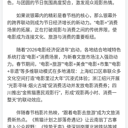
色，与团圆的节日氛围高度契合，激发观众观影热情。
如果说银幕内的精彩是春节档的核心，那么银幕外
的跨界联动则成为节日经济增长的新动力。“电影+”消费
场景的拓展，正在打破观影与消费之间的传统界限，使
电影成为连接文化、旅游与消费的重要枢纽。
随着“2026电影经济促进年”启动，各地结合地域特色
系统打造“电影+”消费场景，为新春文旅市场注入强劲动
力。春节期间，“电影+旅游”“电影+美食”“电影+市集”“电影
+非遗”等多维联动模式在多地涌现：上海虹口区串联众多
文化空间打造“电影里过大年”沉浸式体验；浙江绍兴开展
“光影寻味·烟火古城”促消费活动并发放电影消费券；四
川推出“金熊猫惠民观影行”，形成“观影两小时、消费一
整天”的联动效应。
伴随春节档影片热映，“跟着电影去旅游”成为文旅消
费新热点。《熊猫计划之部落奇遇记》让云南翁丁古寨
进入公众视野；《惊蛰无声》使深圳岗厦北地铁站等城