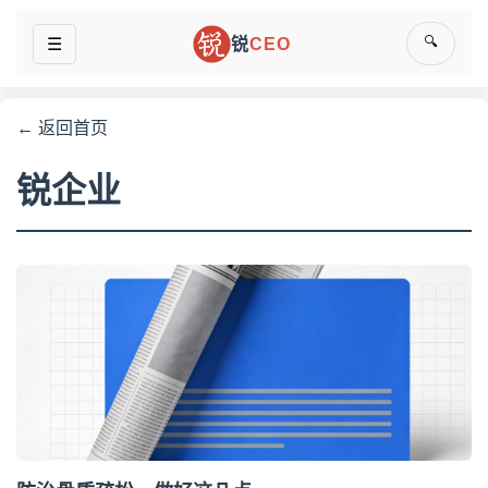
🔍
☰
锐
CEO
← 返回首页
锐企业