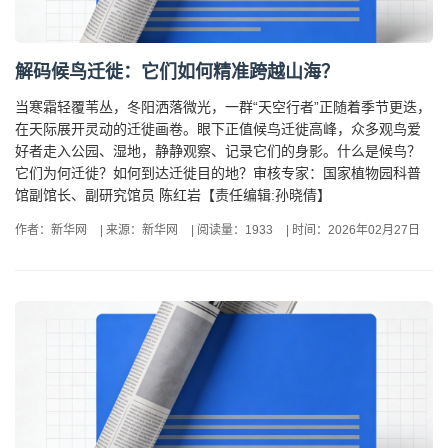
解码候鸟迁徙：它们如何精准跨越山海？
当寒霜轻覆苇丛，冬阳洒落微光，一群“天空行者”正随着季节更迭，
在天际展开灵动的迁徙画卷。眼下正值候鸟迁徙高峰，众多观鸟爱
好者走入公园、湿地，静静观察、记录它们的身影。什么是候鸟？
它们为何迁徙？如何到达迁徙目的地？审核专家：国家植物园科普
馆副馆长、副研究馆员 陈红岩【责任编辑:孙晓倩】
作者：新华网
|
来源：新华网
|
阅读量：1933
|
时间：2026年02月27日