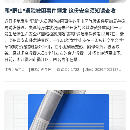
爬“野山”遇险被困事件频发 这份安全须知请查收
近日多地发生“野爬”人员遇险被困事件冬季山区气候条件更加复杂极
易诱发低温、失温等身体状况而未经开发的区域潜藏多重风险一旦
发生险情生命安全将面临极高风险“野爬”遇险事件频发12月7日，浙
江温州瑞安市卧龙峡景区，一名51岁女性徒步在一条被社交平台“种
草”的峡谷线路时意外摔倒，右小腿剧痛变形，疑似骨折，被困峡
谷。经过多名救援人员3小时左右的合力救援，才将其转运至山下。
日前，浙江衢州市衢江区，四名青年在攀...
作者：新华网
|
来源：新华网
|
阅读量：1722
|
时间：2026年02月27日