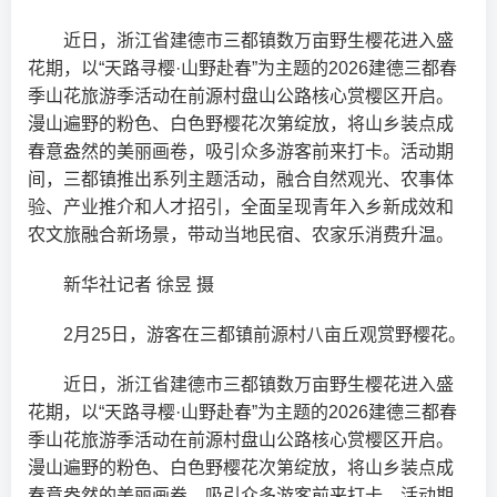
近日，浙江省建德市三都镇数万亩野生樱花进入盛
花期，以“天路寻樱·山野赴春”为主题的2026建德三都春
季山花旅游季活动在前源村盘山公路核心赏樱区开启。
漫山遍野的粉色、白色野樱花次第绽放，将山乡装点成
春意盎然的美丽画卷，吸引众多游客前来打卡。活动期
间，三都镇推出系列主题活动，融合自然观光、农事体
验、产业推介和人才招引，全面呈现青年入乡新成效和
农文旅融合新场景，带动当地民宿、农家乐消费升温。
新华社记者 徐昱 摄
2月25日，游客在三都镇前源村八亩丘观赏野樱花。
近日，浙江省建德市三都镇数万亩野生樱花进入盛
花期，以“天路寻樱·山野赴春”为主题的2026建德三都春
季山花旅游季活动在前源村盘山公路核心赏樱区开启。
漫山遍野的粉色、白色野樱花次第绽放，将山乡装点成
春意盎然的美丽画卷，吸引众多游客前来打卡。活动期