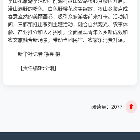
季山花旅游季活动在前源村盘山公路核心赏樱区开启。
漫山遍野的粉色、白色野樱花次第绽放，将山乡装点成
春意盎然的美丽画卷，吸引众多游客前来打卡。活动期
间，三都镇推出系列主题活动，融合自然观光、农事体
验、产业推介和人才招引，全面呈现青年入乡新成效和
农文旅融合新场景，带动当地民宿、农家乐消费升温。
新华社记者 徐昱 摄
【责任编辑:全俐】
⬆
阅读量：
2077