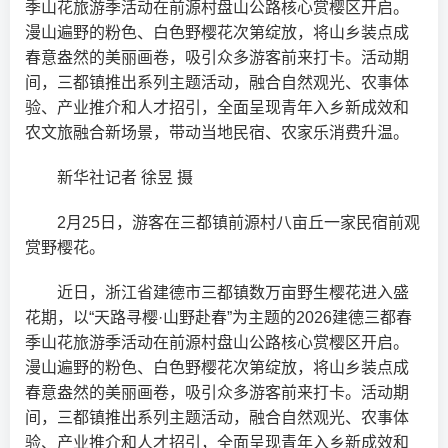
季山花旅游季活动在前源村盘山公路核心赏樱区开启。
漫山遍野的粉色、白色野樱花次第绽放，将山乡装点成
春意盎然的美丽画卷，吸引众多游客前来打卡。活动期
间，三都镇推出系列主题活动，融合自然观光、农事体
验、产业推介和人才招引，全面呈现青年入乡新成效和
农文旅融合新场景，带动当地民宿、农家乐消费升温。
新华社记者 徐昱 摄
2月25日，游客在三都镇前源村八亩丘一家民宿前观
赏野樱花。
近日，浙江省建德市三都镇数万亩野生樱花进入盛
花期，以“天路寻樱·山野赴春”为主题的2026建德三都春
季山花旅游季活动在前源村盘山公路核心赏樱区开启。
漫山遍野的粉色、白色野樱花次第绽放，将山乡装点成
春意盎然的美丽画卷，吸引众多游客前来打卡。活动期
间，三都镇推出系列主题活动，融合自然观光、农事体
验、产业推介和人才招引，全面呈现青年入乡新成效和