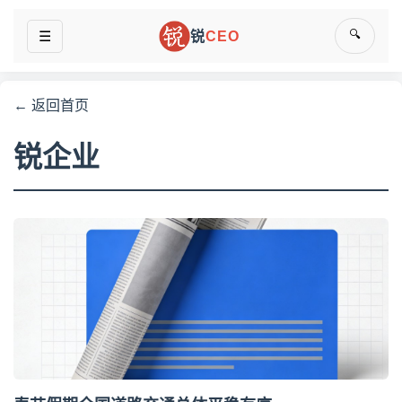
🔍
☰
锐
CEO
← 返回首页
锐企业