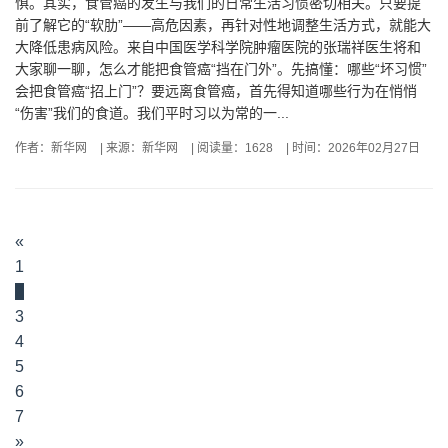
惧。其实，食管癌的发生与我们的日常生活习惯密切相关。只要提
前了解它的“软肋”——高危因素，再针对性地调整生活方式，就能大
大降低患病风险。来自中国医学科学院肿瘤医院的张瑞祥医生将和
大家聊一聊，怎么才能把食管癌“挡在门外”。先搞懂：哪些“坏习惯”
会把食管癌“招上门”？要远离食管癌，首先得知道哪些行为在悄悄
“伤害”我们的食道。我们平时习以为常的一...
作者：新华网
|
来源：新华网
|
阅读量：1628
|
时间：2026年02月27日
«
1
2
3
4
5
6
7
»