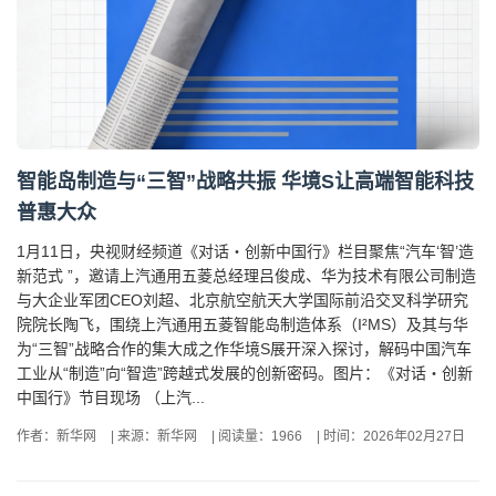
智能岛制造与“三智”战略共振 华境S让高端智能科技
普惠大众
1月11日，央视财经频道《对话・创新中国行》栏目聚焦“汽车‘智’造
新范式 ”，邀请上汽通用五菱总经理吕俊成、华为技术有限公司制造
与大企业军团CEO刘超、北京航空航天大学国际前沿交叉科学研究
院院长陶飞，围绕上汽通用五菱智能岛制造体系（I²MS）及其与华
为“三智”战略合作的集大成之作华境S展开深入探讨，解码中国汽车
工业从“制造”向“智造”跨越式发展的创新密码。图片：《对话・创新
中国行》节目现场 （上汽...
作者：新华网
|
来源：新华网
|
阅读量：1966
|
时间：2026年02月27日