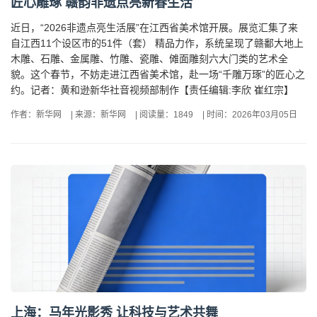
匠心雕琢 赣韵非遗点亮新春生活
近日，“2026非遗点亮生活展”在江西省美术馆开展。展览汇集了来
自江西11个设区市的51件（套） 精品力作，系统呈现了赣鄱大地上
木雕、石雕、金属雕、竹雕、瓷雕、傩面雕刻六大门类的艺术全
貌。这个春节，不妨走进江西省美术馆，赴一场“千雕万琢”的匠心之
约。记者：黄和逊新华社音视频部制作【责任编辑:李欣 崔红宗】
作者：新华网
|
来源：新华网
|
阅读量：1849
|
时间：2026年03月05日
上海：马年光影秀 让科技与艺术共舞