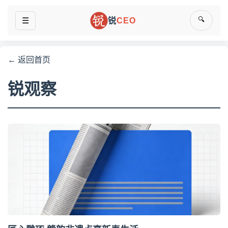
🔍
☰
锐
CEO
← 返回首页
锐观察