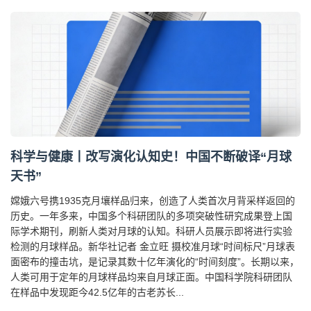
科学与健康丨改写演化认知史！中国不断破译“月球
天书”
嫦娥六号携1935克月壤样品归来，创造了人类首次月背采样返回的
历史。一年多来，中国多个科研团队的多项突破性研究成果登上国
际学术期刊，刷新人类对月球的认知。科研人员展示即将进行实验
检测的月球样品。新华社记者 金立旺 摄校准月球“时间标尺”月球表
面密布的撞击坑，是记录其数十亿年演化的“时间刻度”。长期以来，
人类可用于定年的月球样品均来自月球正面。中国科学院科研团队
在样品中发现距今42.5亿年的古老苏长...