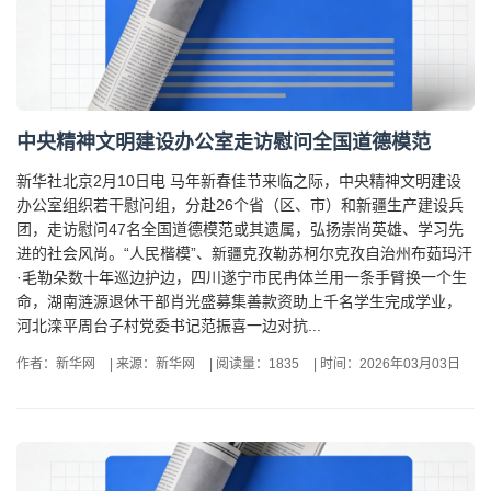
中央精神文明建设办公室走访慰问全国道德模范
新华社北京2月10日电 马年新春佳节来临之际，中央精神文明建设
办公室组织若干慰问组，分赴26个省（区、市）和新疆生产建设兵
团，走访慰问47名全国道德模范或其遗属，弘扬崇尚英雄、学习先
进的社会风尚。“人民楷模”、新疆克孜勒苏柯尔克孜自治州布茹玛汗
·毛勒朵数十年巡边护边，四川遂宁市民冉体兰用一条手臂换一个生
命，湖南涟源退休干部肖光盛募集善款资助上千名学生完成学业，
河北滦平周台子村党委书记范振喜一边对抗...
作者：新华网
|
来源：新华网
|
阅读量：1835
|
时间：2026年03月03日