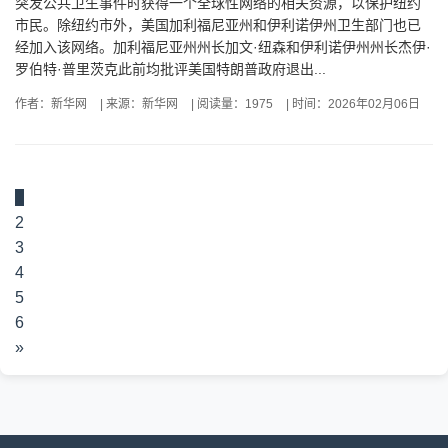
突发公共卫生事件时获得一个全球性网络的相关资源，以保护纽约
市民。除纽约市外，美国加利福尼亚州和伊利诺伊州卫生部门也已
经加入该网络。加利福尼亚州州长加文·纽森和伊利诺伊州州长杰伊·
罗伯特·普里茨克此前均批评美国特朗普政府退出...
作者：新华网
|
来源：新华网
|
阅读量：1975
|
时间：2026年02月06日
1
2
3
4
5
6
»