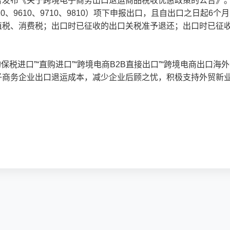
布《关于跨境电子商务出口退运商品税收优惠政策的公告》。公告规
0、9610、9710、9810）项下申报出口，且自出口之日起
值税、消费税；出口时已征收的出口关税准予退还；出口时已征
保税进口”“直购进口”“跨境电商B2B直接出口”“跨境电商出口
商务企业出口退运成本，减少企业后顾之忧，积极支持外贸新业