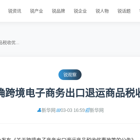
锐资讯
锐产业
锐品牌
锐企业
锐人物
锐话题
收优...
锐观察
确跨境电子商务出口退运商品税
新华网
03-03 16:59
新华网
👤
📅
📰