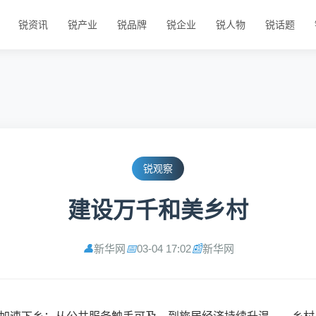
锐资讯
锐产业
锐品牌
锐企业
锐人物
锐话题
锐观察
建设万千和美乡村
新华网
03-04 17:02
新华网
👤
📅
📰