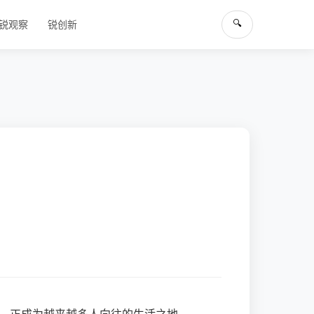
🔍
锐观察
锐创新