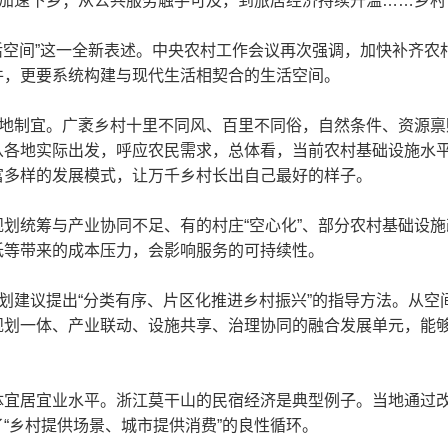
桩加速下乡；从公共服务触手可及，到旅居经济持续升温……乡
生活空间”这一全新表述。中央农村工作会议再次强调，加快补齐
件，更要系统构建与现代生活相契合的生活空间。
因地制宜。广袤乡村十里不同风、百里不同俗，自然条件、资源
从各地实际出发，呼应农民需求，总体看，当前农村基础设施水
富多样的发展模式，让万千乡村长出自己最好的样子。
划统筹与产业协同不足、有的村庄“空心化”、部分农村基础设施
低等带来的成本压力，会影响服务的可持续性。
规划建议提出“分类有序、片区化推进乡村振兴”的指导方法。从
规划一体、产业联动、设施共享、治理协同的融合发展单元，能
体宜居宜业水平。浙江莫干山的民宿经济是典型例子。当地通过
“乡村提供场景、城市提供消费”的良性循环。