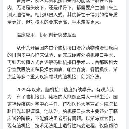
曹勇说，侵入式脑机接口是将功能器件放在人体
内，无论是头皮下，还是颅骨下，都需要产生创口来监
测人脑信号。相比非侵入式，其优势在于得到的信号质
量更好，但对技术的要求更高，手术难度更大。
临床应用：协同创新突破瓶颈
从牵头开展国内首个脑机接口治疗药物难治性癫痫
的Ⅲ期多中心临床试验，到完成硬膜外脑机接口手术，
再到无线植入式言语解码脑机接口手术……首都医科大
学宣武医院正积极探索癫痫、帕金森病、脊髓损伤、渐
冻症等多个重大疾病领域的脑机接口创新疗法。
2025年以来，脑机接口热度持续攀升。有观点认
为，有了脑机接口，瘫痪的人能像正常人一样生活。国
家神经疾病医学中心主任、首都医科大学宣武医院院长
赵国光却很谨慎。他认为，脑机接口技术主要还处于临
床试验阶段，不能解决患者所有问题。以渐冻症为例，
现有脑机接口技术无法阻止退行性病变进程，仅能帮助