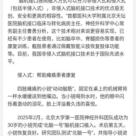
“脑机接口按照植入方式可以分为非侵入式和侵入式
（包括半侵入式），非侵入式脑机接口技术的优点是无
创、安全和更高的相容性。”首都医科大学附属北京天坛
医院脑机接口临床与转化病房主任、神经外科学中心常
务副主任曹勇分析，这个技术相对来说更容易实现，已
经有不少患者在使用，比如脑卒中、脊髓损伤等患者的
康复训练，截肢患者通过佩戴智能义肢恢复肢体功能
等。目前，我国非侵入式脑机接口技术处于国际先进水
平。
侵入式：帮助瘫痪患者康复
四肢瘫痪的小锐“动动脑筋”，固定在桌上的机械臂将
一杯水缓缓送到他嘴边。当小锐喝到水时，他的眼中闪
烁着激动的泪花，脸上洋溢着久违的喜悦。
2025年2月，北京大学第一医院神经外科团队成功为
30岁的小锐完成“北脑一号”脑机接口植入。术后第五天，
小锐恢复良好。研究团队测试“北脑一号”，并指导小锐进