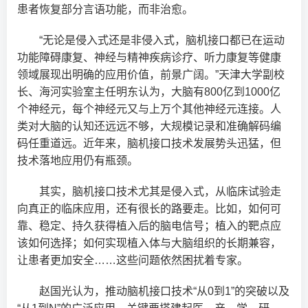
患者恢复部分言语功能，而非治愈。
“无论是侵入式还是非侵入式，脑机接口都已在运动
功能障碍康复、神经与精神疾病诊疗、听力康复等健康
领域展现出明确的应用价值，前景广阔。”天津大学副校
长、海河实验室主任明东认为，大脑有800亿到1000亿
个神经元，每个神经元又与上万个其他神经元连接。人
类对大脑的认知还远远不够，大规模记录和准确解码编
码任重道远。近年来，脑机接口技术发展势头迅猛，但
技术落地应用仍有瓶颈。
其实，脑机接口技术尤其是侵入式，从临床试验走
向真正的临床应用，还有很长的路要走。比如，如何可
靠、稳定、持久获得植入后的脑电信号；植入的靶点应
该如何选择；如何实现植入体与大脑组织的长期兼容，
让患者更加安全……这些问题依然困扰着专家。
赵国光认为，推动脑机接口技术“从0到1”的突破以及