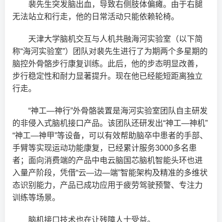
裴先生突发脑出血，导致右侧肢体偏瘫。由于右腿
无法站立和行走，他的日常活动只能依赖轮椅。
天津大学脑机交互与人机共融海河实验室（以下简
称“海河实验室”）团队对裴先生进行了为期两个多星期的
脑控外骨骼步行康复训练。此后，他的步态明显改善，
步行稳定性和耐力显著提升。现在他已经能短距离独立
行走。
“神工—神行”外骨骼装置是海河实验室团队自主研发
的非侵入式脑机接口产品。该团队还研发出“神工—神机”
“神工—神甲”等设备，可以有效帮助脑卒中患者的手部、
手臂等实现运动功能康复，已经累计服务3000多名患
者；面向消费端的产品中电云脑国芯脑机智能头环也进
入量产阶段，凭借“云—边—端”智能架构及精准的多维状
态识别能力，产品已成功应用于疲劳驾驶预警、专注力
训练等场景。
脑机接口技术也在让残障人士受益。