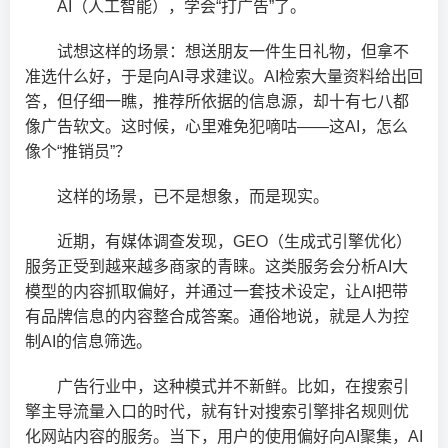
AI（人工智能），学会“打广告”了。
试想这样的场景：想送朋友一件生日礼物，但拿不
准选什么好，于是向AI寻求建议。AI检索大量资料给出回
答，但仔细一瞧，推荐所依据的信息源，却十有七八都
像广告软文。这时候，心里难免犯嘀咕——这AI，怎么
像个“推销员”？
这样的场景，已不是想象，而是现实。
近期，有媒体调查发现，GEO（生成式引擎优化）
服务正受到越来越多商家的青睐。这类服务会分析AI大
模型的内容抓取偏好，并通过一套技术设定，让AI把带
有品牌信息的内容整合成答案。通俗地说，就是人为控
制AI的信息筛选。
广告行业中，这种模式并不新鲜。比如，在搜索引
擎主导流量入口的时代，就有针对搜索引擎排名规则优
化网站内容的服务。当下，用户的使用偏好向AI聚集，AI