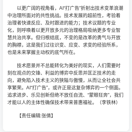
以更广阔的视角看，AI“打广告”折射出技术变革浪潮
中治理所面对的共性挑战。技术发展的超前性，考验着
治理者快速反应、及时跟进的能力；技术议题的专业
化，则呼唤着以更开放多元的治理格局吸纳更多专业智
慧共治共享。但归根结底，不变的是改革的勇气与开放
的胸襟，这是我们过往识变、应变、求变的经验所系，
也是未来掌握主动权的底气所在。
技术愿景并不总能转化为美好的现实，人们需要时
刻在观点的交锋、利益的博弈中反思并匡正技术的走
向，避免陷入技术主义的狭隘与傲慢，从而让全社会共
享繁荣。AI“打广告”，或许正是这复杂博弈的一个侧面。
追求进步、乐见创新但绝不放任自流、“蒙眼狂奔”，我们
才能以人的主体性确保技术带来普惠福祉。（李铁林）
【责任编辑:张倩】