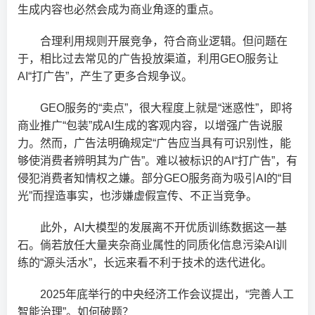
生成内容也必然会成为商业角逐的重点。
合理利用规则开展竞争，符合商业逻辑。但问题在
于，相比过去常见的广告投放渠道，利用GEO服务让
AI“打广告”，产生了更多合规争议。
GEO服务的“卖点”，很大程度上就是“迷惑性”，即将
商业推广“包装”成AI生成的客观内容，以增强广告说服
力。然而，广告法明确规定“广告应当具有可识别性，能
够使消费者辨明其为广告”。难以被标识的AI“打广告”，有
侵犯消费者知情权之嫌。部分GEO服务商为吸引AI的“目
光”而捏造事实，也涉嫌虚假宣传、不正当竞争。
此外，AI大模型的发展离不开优质训练数据这一基
石。倘若放任大量夹杂商业属性的同质化信息污染AI训
练的“源头活水”，长远来看不利于技术的迭代进化。
2025年底举行的中央经济工作会议提出，“完善人工
智能治理”。如何破题？