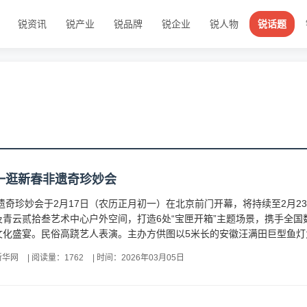
锐资讯
锐产业
锐品牌
锐企业
锐人物
锐话题
一逛新春非遗奇珍妙会
非遗奇珍妙会于2月17日（农历正月初一）在北京前门开幕，将持续至2月2
及青云贰拾叁艺术中心户外空间，打造6处“宝匣开箱”主题场景，携手全
化盛宴。民俗高跷艺人表演。主办方供图以5米长的安徽汪满田巨型鱼灯为
新华网
|
阅读量：1762
|
时间：2026年03月05日