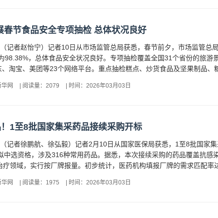
展春节食品安全专项抽检 总体状况良好
电（记者赵怡宁）记者10日从市场监管总局获悉，春节前夕，市场监管总
率为98.38%，总体食品安全状况良好。专项抽检覆盖全国31个省份的
、淘宝、美团等23个网络平台。重点抽检糕点、炒货食品及坚果制品、糖
新华网
|
阅读量：2079
|
时间：2026年03月03日
品！1至8批国家集采药品接续采购开标
电（记者徐鹏航、徐弘毅）记者2月10日从国家医保局获悉，1至8批国家
得拟中选资格，涉及316种常用药品。据悉，本次接续采购的药品覆盖抗
治疗领域，实行按厂牌报量。初步统计，医药机构填报厂牌的需求匹配率达到
新华网
|
阅读量：1975
|
时间：2026年03月03日