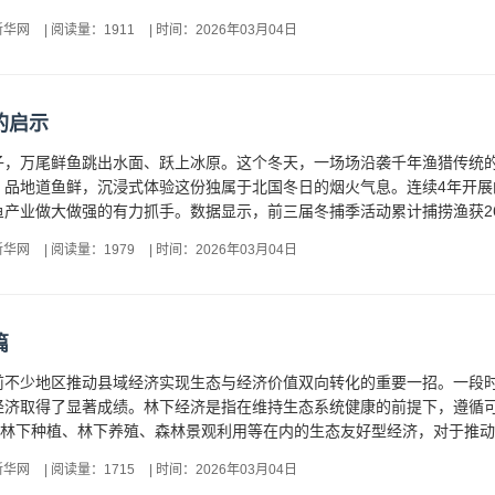
新华网
|
阅读量：1911
|
时间：2026年03月04日
的启示
子，万尾鲜鱼跳出水面、跃上冰原。这个冬天，一场场沿袭千年渔猎传统
品地道鱼鲜，沉浸式体验这份独属于北国冬日的烟火气息。连续4年开展的
产业做大做强的有力抓手。数据显示，前三届冬捕季活动累计捕捞渔获2690
新华网
|
阅读量：1979
|
时间：2026年03月04日
篇
前不少地区推动县域经济实现生态与经济价值双向转化的重要一招。一段
经济取得了显著成绩。林下经济是指在维持生态系统健康的前提下，遵循
括林下种植、林下养殖、森林景观利用等在内的生态友好型经济，对于推动
新华网
|
阅读量：1715
|
时间：2026年03月04日