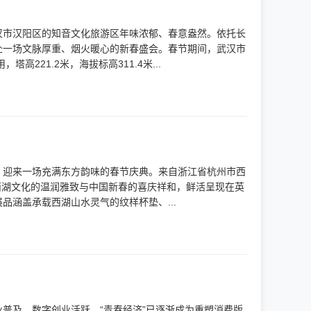
武汉市汉阳区的知音文化旅游区年味浓郁、春意盎然。依托长
赴一场文脉厚重、烟火暖心的新春盛会。春节期间，武汉市
221.2米，海拔标高311.4米...
市，迎来一场充满东方韵味的春节庆典。来自浙江省杭州市西
将西湖文化的温润雅致与中国新春的喜庆祥和，鲜活呈现在英
涵盖承载西湖山水灵气的纹样杯垫、...
普及、数字创业活跃，“青春经济”已逐渐成为重塑消费版