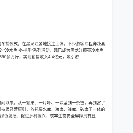
的冬捕仪式，在黑龙江各地接连上演。不少游客专程奔赴县
“冷水鱼·冬捕季”系列活动，现已成为黑龙江擦亮冷水鱼
多万斤，实现销售收入4.4亿元，吸引游...
时间以来，从一颗果、一片叶、一块茎到一条链，再到富了
可持续经营原则，依托集水库、粮库、钱库、碳库于一体的
绿色发展、促进乡村振兴、筑牢生态安全屏障具有显...