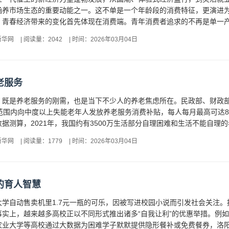
涵养市场生态的重要动能之一。这不单是一个年龄段的消费特征，更演进
青春经济带来的变化首先体现在消费端。青年消费者追求的不再是单一产品
新华网
|
阅读量：2042
|
时间：2026年03月04日
老服务
，既是养老服务的刚需，也是当下不少人的养老焦虑所在。民政部、财政部
范围内向中度以上失能老年人发放养老服务消费补贴，每人每月最高可达8
据测算，2021年，我国约有3500万生活部分自理困难和生活不能自理的
新华网
|
阅读量：1779
|
时间：2026年03月04日
的育人智慧
大学自动售卖机里1.7元一瓶的可乐，因被写进校园小说而引发社会关注
事实上，越来越多高校正以不同形式推出诸多“自我让利”的优惠举措。例
业大学等高校通过大数据为困难学子默默提供隐形餐补或免费餐券，洛阳理