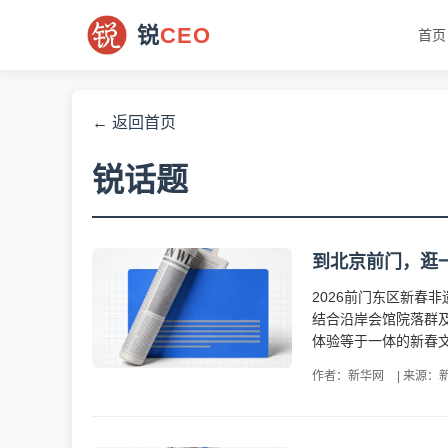
锐
CEO
首页
← 返回首页
锐话题
到北京前门，逛
2026前门东区新春
结合沿岸会馆院落群
体验等于一体的新春文
作者：新华网
|
来源：