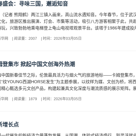
春盛会：寻味三国，邂逅知音
电（记者 熊翔鹤）两江三镇入画来，高山流水遇知音。今年春节，位于
文化，旅游区推出展演、灯会、市集等活动，吸引八方游客相聚于此，共
，兴致勃勃地乘电梯登上龟山电视塔观景平台。该塔于1986年建成投用，塔高
新华网
|
阅读量：2007
|
时间：2026年03月05日
姆登集市 掀起中国文创海外热潮
，正值中国新春佳节之际，伦敦最具活力与烟火气的旅游地标——卡姆登集
“纹YOUNG西湖HORSE发生”为主题参展，以纹样为媒、文创为桥，
精心甄选多元文创产品，构建起兼具文化深度与潮流质感的展示矩阵。展品
新华网
|
阅读量：1879
|
时间：2026年03月05日
新增长点
轻一代催生的新经济力量蓬勃发展，从国潮、体验式经济盛行，到灵活就业