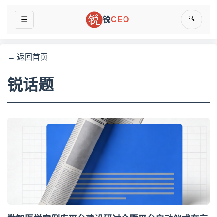
🔍
☰
锐
CEO
← 返回首页
锐话题