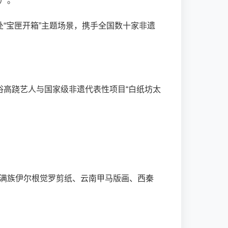
七）。
“宝匣开箱”主题场景，携手全国数十家非遗
俗高跷艺人与国家级非遗代表性项目“白纸坊太
出满族伊尔根觉罗剪纸、云南甲马版画、西秦