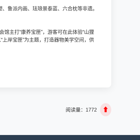
泥塑、鲁派内画、珐琅景泰蓝、六合枕等非遗。
馆主打“康养宝匣”，游客可在此体验“山狸
“上岸宝匣”为主题，打造器物美学空间，供
⬆
阅读量：
1772