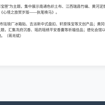
焕彩宝匣”为主题，集中展示南通色织土布、江西瑞昌竹编、黄河
验《心境之旅贺岁版——执笔唤马》。
京市珐琅厂冰箱贴、吉派新中式盘扣、轩原珠宝等文创产品；黄冈会
为主题，汇集冼府沉香、瑶药瑶绣平安香囊等祈福佳品；德化会馆以
物。（蒋肖斌）