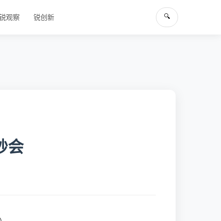
🔍
锐观察
锐创新
妙会