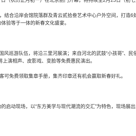
17日（农历正月初一）在北京前门开幕，将持续至2月23日（初
色，结合沿岸会馆院落群及青云贰拾叁艺术中心户外空间，打造6处
动体验等于一体的新春文化盛宴。
国风巡游队伍，将沿三里河展演；来自河北的武鼓“小孩哥”、民
将上演相声、皮影戏、变脸等免费惠民演出。
游客可免费领取集章手册，集齐印章还有机会赢取新春好礼。
的启动现场，以“东方美学与现代潮流的交汇”为特色，现场展
。