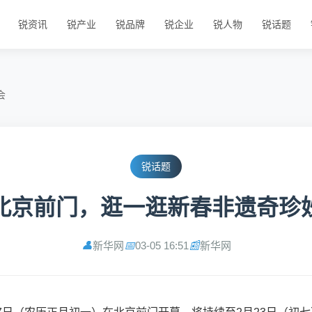
锐资讯
锐产业
锐品牌
锐企业
锐人物
锐话题
会
锐话题
北京前门，逛一逛新春非遗奇珍
新华网
03-05 16:51
新华网
👤
📅
📰