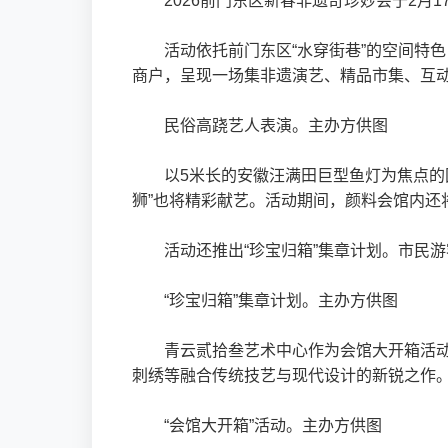
2026前门东区新春非遗奇珍妙会于2月
活动依托前门东区“水穿街巷”的空间特
商户，呈现一场集非遗演艺、精品市集、互
民俗高跷艺人表演。主办方供图
以5米长的安徽汪满田巨型鱼灯为焦点的
狮”也将精彩献艺。活动期间，颜料会馆内还
活动还推出“珍宝归箱”集章计划。市民
“珍宝归箱”集章计划。主办方供图
青云贰拾叁艺术中心作为会馆大开箱活动
刺绣等融合传统技艺与现代设计的新锐之作
“会馆大开箱”活动。主办方供图