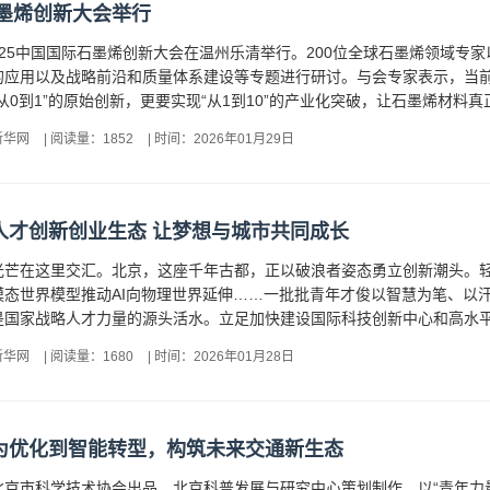
石墨烯创新大会举行
，2025中国国际石墨烯创新大会在温州乐清举行。200位全球石墨烯领域专
的应用以及战略前沿和质量体系建设等专题进行研讨。与会专家表示，当
从0到1”的原始创新，更要实现“从1到10”的产业化突破，让石墨烯材料真
新华网
|
阅读量：1852
|
时间：2026年01月29日
人才创新创业生态 让梦想与城市共同成长
光芒在这里交汇。北京，这座千年古都，正以破浪者姿态勇立创新潮头。轻
模态世界模型推动AI向物理世界延伸……一批批青年才俊以智慧为笔、以
国家战略人才力量的源头活水。立足加快建设国际科技创新中心和高水平人
新华网
|
阅读量：1680
|
时间：2026年01月28日
为优化到智能转型，构筑未来交通新生态
京市科学技术协会出品，北京科普发展与研究中心策划制作。以“青年力