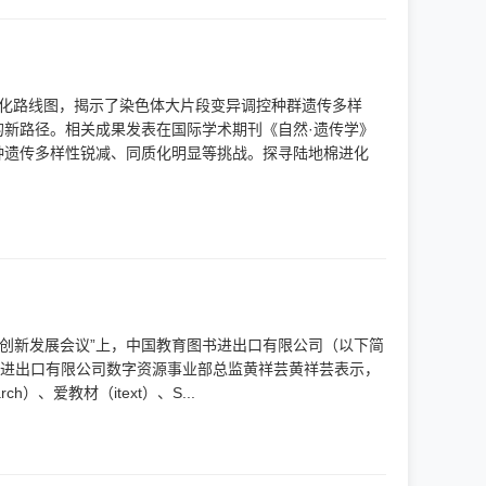
进化路线图，揭示了染色体大片段变异调控种群遗传多样
新路径。相关成果发表在国际学术期刊《自然·遗传学》
种遗传多样性锐减、同质化明显等挑战。探寻陆地棉进化
量创新发展会议”上，中国教育图书进出口有限公司（以下简
书进出口有限公司数字资源事业部总监黄祥芸黄祥芸表示，
、爱教材（itext）、S...