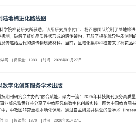
制陆地棉进化路线图
业科学院棉花研究所获悉，该所研究员李付广、杨召恩团队绘制了陆地棉
传机制，破解了纤维品质性状形成的遗传架构，开辟了棉花优异种质创制的
信息传递给后代的遗传物质或材料。当前，区域化集中种植带来了棉花品
新华网
|
阅读量：1983
|
时间：2026年01月27日
以数字化创新服务学术出版
技期刊研究会主办的“融合赋能，聚力一流：2025年科技期刊服务高质
资源事业部总监黄祥芸分享了中教图凭借数字化创新实践。图为中国教育图
，中教图非常重视本地化保障。通过自主研发并运营的爱学术（iresearch）
新华网
|
阅读量：1870
|
时间：2026年01月27日