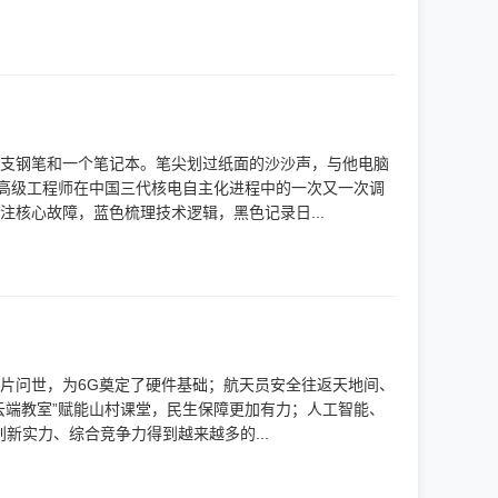
一支钢笔和一个笔记本。笔尖划过纸面的沙沙声，与他电脑
位高级工程师在中国三代核电自主化进程中的一次又一次调
核心故障，蓝色梳理技术逻辑，黑色记录日...
信芯片问世，为6G奠定了硬件基础；航天员安全往返天地间、
云端教室”赋能山村课堂，民生保障更加有力；人工智能、
新实力、综合竞争力得到越来越多的...