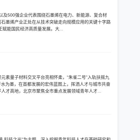
家以及500强企业代表围绕石墨烯在电力、新能源、复合材
前石墨烯产业正处在从技术突破走向规模应用的关键十字路
正赋能国民经济高质量发展。大...
元素量子材料交叉平台亮相怀柔，“朱雀二号”入轨扶摇九
汗水为墨，在首都发展的宏伟蓝图上，挥洒人才与城市共奋
才高地，北京市聚焦全市重点发展领域青年人才...
量 科技之光”为主题，深入挖掘青年科技人才在基础研究和