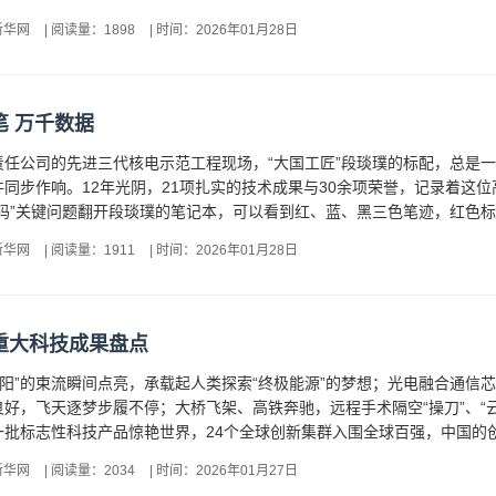
新华网
|
阅读量：1898
|
时间：2026年01月28日
 万千数据
责任公司的先进三代核电示范工程现场，“大国工匠”段琰璞的标配，总是
同步作响。12年光阴，21项扎实的技术成果与30余项荣誉，记录着这
码”关键问题翻开段琰璞的笔记本，可以看到红、蓝、黑三色笔迹，红色标注
新华网
|
阅读量：1911
|
时间：2026年01月28日
重大科技成果盘点
造太阳”的束流瞬间点亮，承载起人类探索“终极能源”的梦想；光电融合通
好，飞天逐梦步履不停；大桥飞架、高铁奔驰，远程手术隔空“操刀”、“
批标志性科技产品惊艳世界，24个全球创新集群入围全球百强，中国的创
新华网
|
阅读量：2034
|
时间：2026年01月27日