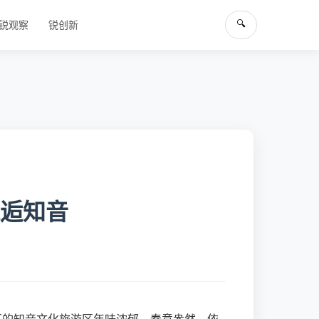
🔍
锐观察
锐创新
逅知音