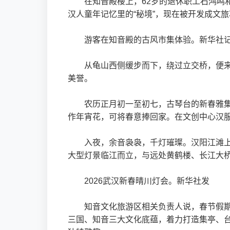
在知音殿楼上，62岁的退休职工石鸿
汉人童年记忆里的“秘境”，现在被开发成文
游客在知音殿的古风市集体验。新华社记
从龟山西侧缓步而下，绕过立交桥，便来
美誉。
农历正月初一至初七，古琴台的新春雅
作年宵花，可将春意捧回家。在文创中心汉
入夜，余音袅袅，千灯璀璨。汉阳江滩上，
大型灯景临江而立，与远处黄鹤楼、长江大
2026武汉新春晴川灯会。新华社发
知音文化旅游区相关负责人说，春节假期
三国、知音三大文化底蕴，着力打造集亭、