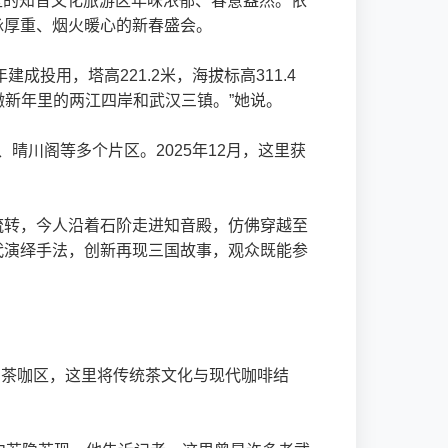
区的知音文化旅游区年味浓郁、春意盎然。依
脉厚重、烟火暖心的新春盛会。
投用，塔高221.2米，海拔标高311.4
瞰新年里的两江四岸和武汉三镇。”她说。
晴川阁等多个片区。2025年12月，这里获
流转，今人沿着石阶走进知音殿，仿佛穿越至
代演绎手法，创新再现三国故事，观众既能参
到茶咖区，这里将传统茶文化与现代咖啡结