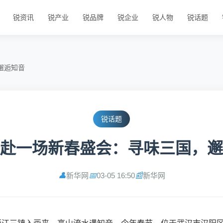
锐资讯
锐产业
锐品牌
锐企业
锐人物
锐话题
邂逅知音
锐话题
赴一场新春盛会：寻味三国，邂
新华网
03-05 16:50
新华网
👤
📅
📰