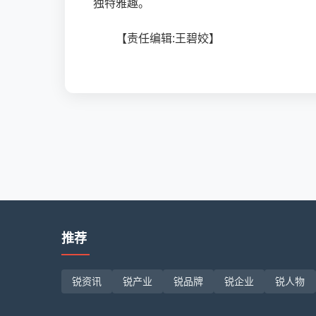
独特雅趣。
【责任编辑:王碧姣】
推荐
锐资讯
锐产业
锐品牌
锐企业
锐人物