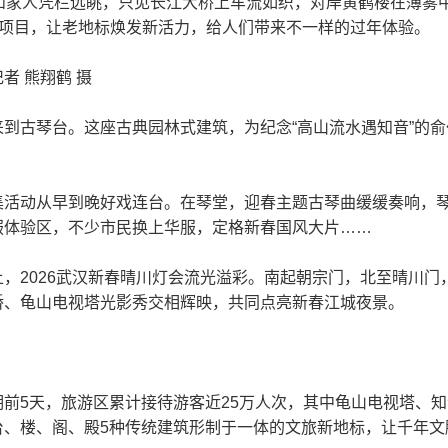
鸣和家人凭栏远眺，只见长江大桥上车流如织，对岸黄鹤楼在薄雾
旅项目，让老地标焕发新活力，给人们带来不一样的过年体验。
者 熊翔鹤 摄
到古琴台。这座古典园林式建筑，为纪念“高山流水遇知音”的俞
集活动从早到晚好戏连台。在琴堂，迎春主题古琴曲缓缓奏响，
服体验区，不少市民换上华服，定格新春国风大片……
2026武汉新春晴川灯会流光溢彩。南起朝宗门，北至晴川门，“凤
桥、龟山电视塔光影秀交相辉映，共同点亮新春江城夜景。
前5天，旅游区累计接待游客近25万人次，其中龟山电视塔、
台、楼、阁、殿5种传统建筑形制于一体的文旅新地标，让千年文