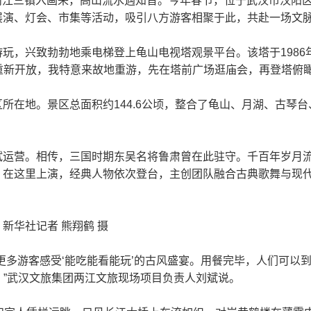
）两江三镇入画来，高山流水遇知音。今年春节，位于武汉市汉阳
展演、灯会、市集等活动，吸引八方游客相聚于此，共赴一场文
，兴致勃勃地乘电梯登上龟山电视塔观景平台。该塔于1986年建成
这里重新开放，我特意来故地重游，先在塔前广场逛庙会，再登塔俯
在地。景区总面积约144.6公顷，整合了龟山、月湖、古琴台、
试运营。相传，三国时期东吴名将鲁肃曾在此驻守。千百年岁月
》在这里上演，经典人物依次登台，主创团队融合古典歌舞与现
新华社记者 熊翔鹤 摄
更多游客感受‘能吃能看能玩’的古风盛宴。用餐完毕，人们可以
。”武汉文旅集团两江文旅现场项目负责人刘斌说。