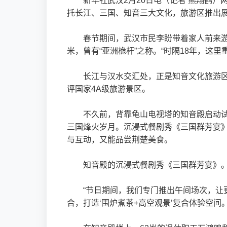
新华社武汉2月20日电（记者 熊翔鹤
托长江、三国、知音三大文化，旅游区推出
春节期间，武汉市民李盼带着家人前来游玩
米，曾有“亚洲桅杆”之称。“时隔18年，
长江与汉水交汇处，正是知音文化旅游区所
评国家4A级旅游景区。
不久前，背靠龟山电视塔的知音殿启动
三国烽火岁月。沉浸式餐剧秀《三国群芳宴
与互动，又能品尝荆楚美食。
知音殿的沉浸式餐剧秀《三国群芳宴》。
“节日期间，我们专门推出午间场次，让
合，打造‘围炉煮茶+高空观景’复合体验空间