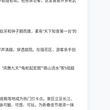
中若隐若现。他告诉记者，这里曾是许多老武
伯牙和钟子期而建，素有“天下知音第一台”的
琴声清越，穿透庭院。在插花区，游客亲手创
舞九天”“龟蛇起宏图”“高山流水”等5组超
知音殿等地成为热门打卡点。景区立足长江、
脉可触、可感、可玩，为新春佳节增添一抹