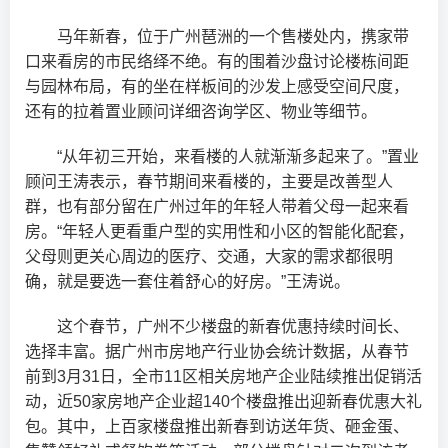
马年新春，位于广州琶洲的一个售楼处内，携家带
口来看房的市民络绎不绝。有的围着沙盘讨论楼栋间距
与园林布局，有的坐在样板间的沙发上感受空间尺度，
还有的拉着置业顾问详细咨询学区、物业等细节。
“从年初三开始，来看楼的人就渐渐多起来了。”置业
顾问王涛表示，春节期间来看楼的，主要是改善型人
群，也有部分留在广州过年的年轻人带着父母一起来看
房。“年轻人更看重户型的实用性和小区的智能化配套，
父母则更关心周边的医疗、交通，大家的需求都很明
确，就是要选一套住着舒心的好房。”王涛说。
这个春节，广州不少楼盘的新春优惠持续时间长、
选择丰富。据广州市房地产行业协会统计数据，从春节
前到3月31日，全市11区相关房地产企业陆续推出促销活
动，近50家房地产企业超140个楼盘推出迎新春优惠大礼
包。其中，上百家楼盘推出新春到访送年货、砸金蛋、