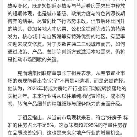
热度变化，既是短期返乡热度与节后看房需求集中释放
的短期体现，也是城市能级、政策力度与特色资源长期
博弈的结果。尽管同比下行态势未改，但节后环比回升
的势头，叠加各地人才房票、公积金提额等政策的持续
发力，核心城市与自贸港等有特殊优势的地区，有望率
先迎来成交修复。对于多数普通二三线城市而言，如何
通过政策、产品、营销等创新方式激活本地需求，仍将
是推动市场回暖的关键。
克而瑞集团联席董事长丁祖昱表示，从春节置业市
场的表现能看出“好房子”不再是可选项，而是必然选择。
他认为，2026年将成为房地产行业新旧动能转换落地的
关键之年。未来行业将从以往单纯地配置堆砌、成本内
卷，转向产品细节的精雕细琢与服务能力的全面升级。
丁祖昱指出，从当前市场现状来看，符合“好房子”标
准的住房占比不足5%，这意味着超过95%的存量住房存
在品质改善空间，这也是未来房地产行业的增量机会。