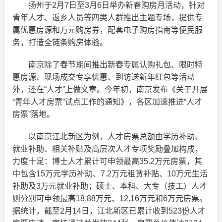
扬州于2月7日至3月6日举办新春购房月活动，针对
青年人才、返乡人员等四类人群推出主题专场，提供专
属优惠房源和万元购房券，配套电子购房指南等便民服
务，打造全链条购房体验。
南京除了春节期间推出新春专属认购礼包、限时特
惠房源、现场成交专享优惠、到访送新年红包等活动
外，还在“人才”上做文章。今年初，南京发布《关于开展
“青年人才房票”试点工作的通知》，各区加速推进“人才
房票”落地。
以南京江北新区为例，人才房票总额由学历补助、
就业补助、相关补贴及高层次人才专项奖励叠加构成，
力度十足：博士人才累计可申领最高35.2万元房票，其
中包含15万元学历补助、7.2万元租赁补贴、10万元生活
补助及3万元就业补助；硕士、本科、大专（技工）人才
则分别可申领最高18.88万元、12.16万元和6万元房票。
据统计，截至2月14日，江北新区已累计收到523份人才