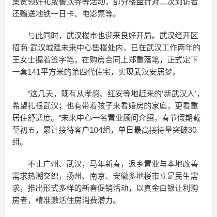
集赞领好礼或餐饮券等活动，部分楼盘针对二次到访者
还赠送地铁一日卡、电影票等。
与此同时，武汉楼市也迎来良好开局。武汉经开区
招商·武汉城建未来中心售楼处内，已在武汉工作两年的
王女士握着签字笔，在购房合同上郑重落笔，正式定下
一套141平方米的第四代住宅，实现武汉安居梦。
“这几天，既有从孝感、红安等地赶来的‘新武汉人’，
希望扎根武汉；也有带着孩子来看婚房的家庭，更看重
居住舒适度。”未来中心一名置业顾问介绍，春节假期截
至初五，累计接待客户104组，单日最高接待量突破30
组。
不止广州、武汉，马年新春，返乡置业与本地改善
需求热潮交织，扬州、南京、安徽多地楼市立足民生需
求，推出形式多样的新春促销活动，以真金白银让利购
房者，精准激活住房消费潜力。