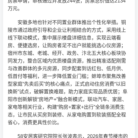
房票申请，审核通过并发放244张，房票总价值达2134
万元。
安徽多地也针对不同置业群体推出个性化举措。铜
陵市通过政府引导和企业让利相结合的方式，采用线上
线下联动模式，集中展示楼盘详细信息，实现云端看
房、便捷选房，让购房者足不出户就能挑选心仪房源；
宿州市东城、老城、经开、政务、汴北五大核心板块协
同发力，整合区域内优质楼盘资源，推出精准适配刚需
与改善群体的多元房源，同步配套到访红包、低月供、
低首付等福利，进一步降低置业门槛；蚌埠市聚焦改善
型家庭“先卖后买”的核心痛点，正式启动住房消费“以旧
换新”试点，破解置换难题，助力家庭实现品质优居；阜
阳市创新解锁“房地产+”融合新模式，联动汽车、家居、
家电等相关行业，构建“购房+置家+出行”全链条消费生
态，让市民从买房到装修、从家电购置到软装搭配全程
省心，消费更具性价比。
58安居客研究院院长张波表示，2026年春节楼市的