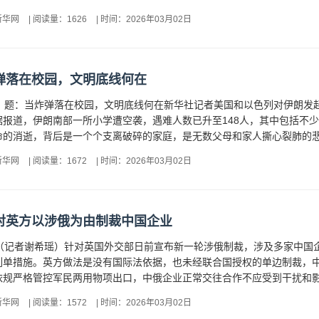
新华网
|
阅读量：1626
|
时间：2026年03月02日
弹落在校园，文明底线何在
电 题：当炸弹落在校园，文明底线何在新华社记者美国和以色列对伊朗发
报道，伊朗南部一所小学遭空袭，遇难人数已升至148人，其中包括不少
的消逝，背后是一个个支离破碎的家庭，是无数父母和家人撕心裂肺的悲痛
新华网
|
阅读量：1672
|
时间：2026年03月02日
对英方以涉俄为由制裁中国企业
电（记者谢希瑶）针对英国外交部日前宣布新一轮涉俄制裁，涉及多家中国
列单措施。英方做法是没有国际法依据，也未经联合国授权的单边制裁，
规严格管控军民两用物项出口，中俄企业正常交往合作不应受到干扰和影响
新华网
|
阅读量：1572
|
时间：2026年03月02日