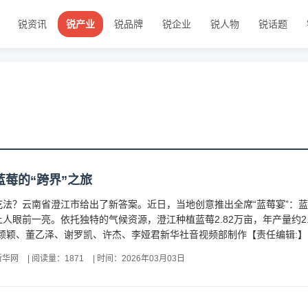
锐资讯
锐产业
锐品牌
锐企业
锐人物
锐话题
莓的“跨界”之旅
吃法？云南省澄江市给出了新答案。近日，当地创意推出全席“蓝莓宴”：
人眼前一亮。依托独特的气候资源，澄江种植蓝莓2.82万亩，年产量约2
颖颖、董乙泽、谢罗凯、许杰、李娅君新华社音视频部制作【责任编辑:】
新华网
|
阅读量：1871
|
时间：2026年03月03日