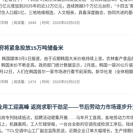
96万亿元增加到2025年的近12万亿元，连续跨越3个万亿元台阶，“十四五”
、常住人口超1亿，三地地缘相连、人文相亲，具备深度融合、协同共进的基础
新华网
|
阅读量：1849
|
时间：2026年03月03日
府将紧急投放15万吨储备米
 韩国媒体3月1日报道，由于近期韩国大米价格持续上涨，农林畜产食品
韩国米价不断走高。政府部门统计数据显示，2月底，韩国一袋20公斤装大
2月12日，人们在韩国首尔一家市场进行春节前采购。新华社发（全休相摄
新华网
|
阅读量：1474
|
时间：2026年03月02日
业用工迎高峰 返岗求职干劲足——节后劳动力市场逐步升
返岗专列陆续抵达，招聘活动密集开展……马年开工首周，各地劳动力市场
线上，机器轰鸣，工人忙碌穿梭，一台台全新的空调完成检测工序后，陆续
。”TCL空调中山工厂副总监陈凯说，近期企业订单大幅增长，生产排期已