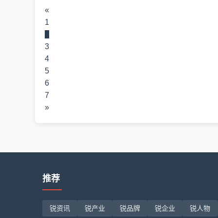
«
1
2
3
4
5
6
7
»
推荐
锐资讯
锐产业
锐品牌
锐企业
锐人物