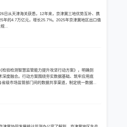
者26日从天津海关获悉，12年来，京津冀三地优势互补、携
年的4.7万亿元，增长25.7%。2025年京津冀地区出口值
...
发《检验检测智慧监管能力提升攻坚行动方案》，明确到
技术深度融合。行动方案围绕夯实数据基础、筑牢应用底
省级市场监管部门间的数据共享渠道，制定统一数据...
从京津冀协同发展统计监测办公室了解到，京津冀地区生产