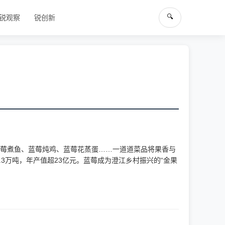
🔍
锐观察
锐创新
蓝莓煮鱼、蓝莓炖鸡、蓝莓花蒸蛋……一道道菜品将果香与
.3万吨，年产值超23亿元。蓝莓成为澄江乡村振兴的“金果