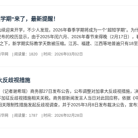
短学期”来了，最新提醒！
续迎来开学，不少人发现，2026年春季学期将成为一个“超短学期”。为什
布的校历显示，由于2025年闰六月、2026年春节来得晚（2月17日）
之下，新学期实际教学天数被压缩。江苏、福建、江西等地普遍只有18至2
新华网
|
阅读量：1820
|
时间：2026年03月02日
大反歧视措施
电（记者谢希瑶）商务部27日发布公告，公布调整对加拿大反歧视措施，决定自
加征反歧视措施相关关税。商务部新闻发言人当日对此回应称，依据《中华
相关限制性措施发起反歧视调查，并于2025年3月8日发布裁决公告，宣布对
新华网
|
阅读量：1787
|
时间：2026年02月28日