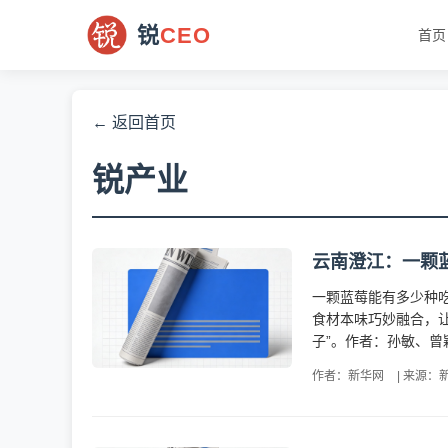
锐
CEO
首页
← 返回首页
锐产业
云南澄江：一颗蓝
一颗蓝莓能有多少种
食材本味巧妙融合，让
子”。作者：孙敏、曾
作者：新华网
|
来源：