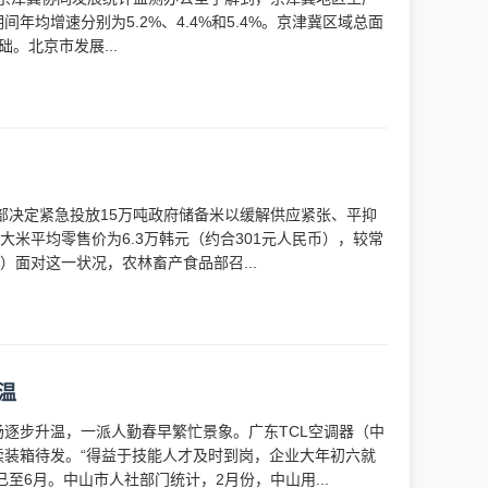
期间年均增速分别为5.2%、4.4%和5.4%。京津冀区域总面
。北京市发展...
部决定紧急投放15万吨政府储备米以缓解供应紧张、平抑
米平均零售价为6.3万韩元（约合301元人民币），较常
）面对这一状况，农林畜产食品部召...
温
逐步升温，一派人勤春早繁忙景象。广东TCL空调器（中
装箱待发。“得益于技能人才及时到岗，企业大年初六就
至6月。中山市人社部门统计，2月份，中山用...