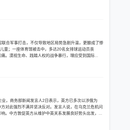
起联合军事打击，不仅导致地区局势急剧升温，更酿成了惨
儿童；一座体育馆被击中，多达20名女排球运动员丧
。漠视生命、践踏人权的战争暴行，理应受到国际...
企业，商务部新闻发言人2日表示，英方已多次以涉俄为
中方对此强烈不满并坚决反对。发言人说，在乌克兰危机问
。中方敦促英方从维护中英关系发展良好势头出发，...