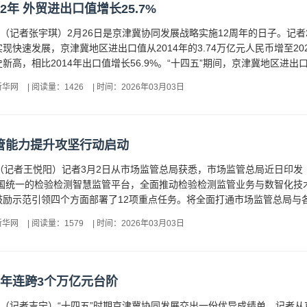
2年 外贸进出口值增长25.7%
电（记者张宇琪）2月26日是京津冀协同发展战略实施12周年的日子。记
快速发展，京津冀地区进出口值从2014年的3.74万亿元人民币增至2025
史新高，相比2014年出口值增长56.9%。“十四五”期间，京津冀地区进出口规
新华网
|
阅读量：1426
|
时间：2026年03月03日
管能力提升攻坚行动启动
电（记者王悦阳）记者3月2日从市场监管总局获悉，市场监管总局近日印
成全国统一的检验检测智慧监管平台，全面推动检验检测监管业务与数智化
励示范引领四个方面部署了12项重点任务。将全面打通市场监管总局与各
新华网
|
阅读量：1579
|
时间：2026年03月03日
5年连跨3个万亿元台阶
电（记者吉宁）“十四五”时期京津冀协同发展交出一份优异成绩单。记者