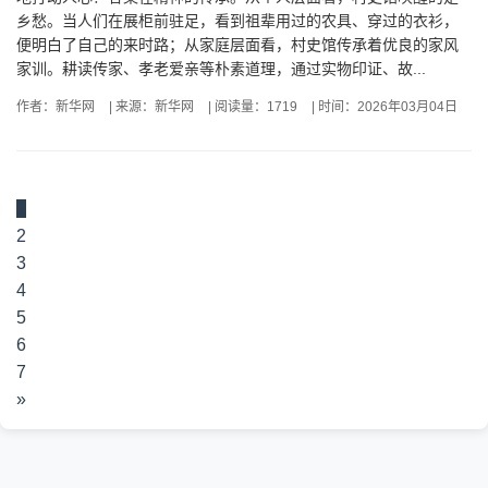
乡愁。当人们在展柜前驻足，看到祖辈用过的农具、穿过的衣衫，
便明白了自己的来时路；从家庭层面看，村史馆传承着优良的家风
家训。耕读传家、孝老爱亲等朴素道理，通过实物印证、故...
作者：新华网
|
来源：新华网
|
阅读量：1719
|
时间：2026年03月04日
1
2
3
4
5
6
7
»