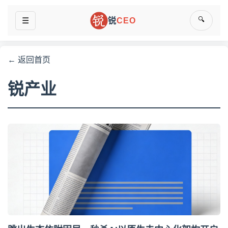
🔍
☰
锐
CEO
← 返回首页
锐产业