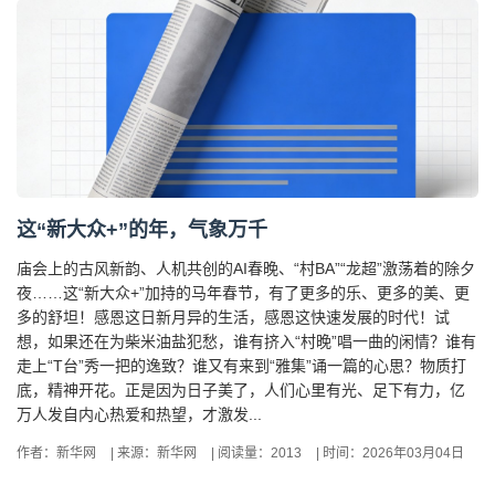
这“新大众+”的年，气象万千
庙会上的古风新韵、人机共创的AI春晚、“村BA”“龙超”激荡着的除夕
夜……这“新大众+”加持的马年春节，有了更多的乐、更多的美、更
多的舒坦！感恩这日新月异的生活，感恩这快速发展的时代！试
想，如果还在为柴米油盐犯愁，谁有挤入“村晚”唱一曲的闲情？谁有
走上“T台”秀一把的逸致？谁又有来到“雅集”诵一篇的心思？物质打
底，精神开花。正是因为日子美了，人们心里有光、足下有力，亿
万人发自内心热爱和热望，才激发...
作者：新华网
|
来源：新华网
|
阅读量：2013
|
时间：2026年03月04日