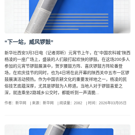
“下一站，威风锣鼓”
新华社西安3月3日电（记者郑昕）元宵节上午，在“中国农科城”陕西
杨凌的一座广场上，盛装的人们敲打起欢快的锣鼓。在这场200多人
参加的元宵节锣鼓展演中，贺岁腰鼓方阵、喜庆锣鼓方阵轮番登
场，在欢庆佳节的同时，也为4日将在此开幕的陕西关中五市一区锣
鼓展演活动预热。作为中国农耕文化的重要发祥地之一，杨凌的民
俗技艺底蕴深厚，尤其是锣鼓为人称道。当地人对于锣鼓喜爱之
深，就连乘坐2路城乡公交时，都能听到一声清脆...
作者：新华网
|
来源：新华网
|
阅读量：2082
|
时间：2026年03月05日