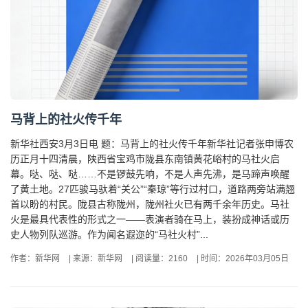
马背上的社火传千年
新华社西安3月3日电 题：马背上的社火传千年新华社记者张申博农
历正月十四清晨，陕西省宝鸡市陇县东南镇黄花峪村的马社火启
幕。哒、哒、哒……不是锣鼓先响，不是人声先沸，是马蹄声唤醒
了黄土地。27匹骏马驮着“关公”“秦琼”等行过村口，道路两旁站满翘
首以盼的村民。陇县古称陇州，陇州社火已有两千余年历史。马社
火是最具代表性的形式之一——表演者骑在马上，装扮成神话或历
史人物列队巡游。作为闻名遐迩的“马社火村”...
作者：新华网
|
来源：新华网
|
阅读量：2160
|
时间：2026年03月05日