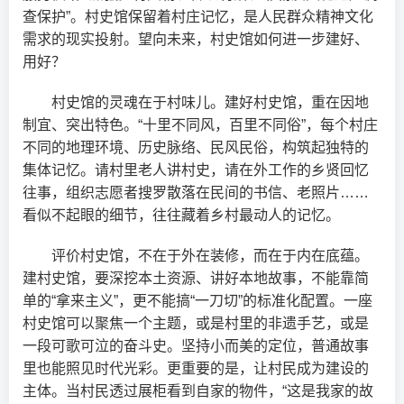
查保护”。村史馆保留着村庄记忆，是人民群众精神文化
需求的现实投射。望向未来，村史馆如何进一步建好、
用好？
村史馆的灵魂在于村味儿。建好村史馆，重在因地
制宜、突出特色。“十里不同风，百里不同俗”，每个村庄
不同的地理环境、历史脉络、民风民俗，构筑起独特的
集体记忆。请村里老人讲村史，请在外工作的乡贤回忆
往事，组织志愿者搜罗散落在民间的书信、老照片……
看似不起眼的细节，往往藏着乡村最动人的记忆。
评价村史馆，不在于外在装修，而在于内在底蕴。
建村史馆，要深挖本土资源、讲好本地故事，不能靠简
单的“拿来主义”，更不能搞“一刀切”的标准化配置。一座
村史馆可以聚焦一个主题，或是村里的非遗手艺，或是
一段可歌可泣的奋斗史。坚持小而美的定位，普通故事
里也能照见时代光彩。更重要的是，让村民成为建设的
主体。当村民透过展柜看到自家的物件，“这是我家的故