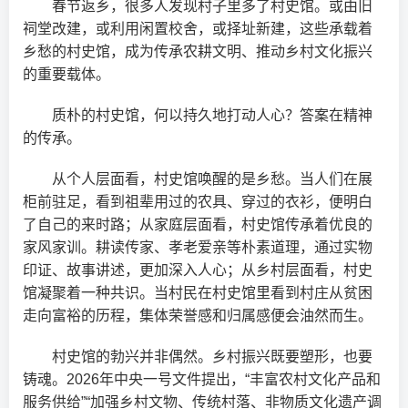
春节返乡，很多人发现村子里多了村史馆。或由旧
祠堂改建，或利用闲置校舍，或择址新建，这些承载着
乡愁的村史馆，成为传承农耕文明、推动乡村文化振兴
的重要载体。
质朴的村史馆，何以持久地打动人心？答案在精神
的传承。
从个人层面看，村史馆唤醒的是乡愁。当人们在展
柜前驻足，看到祖辈用过的农具、穿过的衣衫，便明白
了自己的来时路；从家庭层面看，村史馆传承着优良的
家风家训。耕读传家、孝老爱亲等朴素道理，通过实物
印证、故事讲述，更加深入人心；从乡村层面看，村史
馆凝聚着一种共识。当村民在村史馆里看到村庄从贫困
走向富裕的历程，集体荣誉感和归属感便会油然而生。
村史馆的勃兴并非偶然。乡村振兴既要塑形，也要
铸魂。2026年中央一号文件提出，“丰富农村文化产品和
服务供给”“加强乡村文物、传统村落、非物质文化遗产调