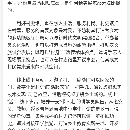
事”，那份自豪感和归属感，是任何精美展陈都无法比拟
的。
用好村史馆，重在融入生活、服务村民。村史馆建
在村里，服务的首要对象是村民。不妨将其打造为乡村
的多功能客厅：既可以与新时代文明实践结合，举办各
类文化活动，也可以打造成当地的旅游地标，推动农文
旅融合发展；既可以“化身”非遗传承体验点，邀请手艺人
现场展示技艺，也可以在村史馆里开议事会，使其成为
村民常来爱来的公共空间。
线上线下互动，为游子打开一扇随时可以回家的
门。数字化是村史馆“活起来”的一把钥匙：通过虚拟现实
技术实现“云”游故里，借助短视频了解乡土新韵。线上
“活”，线下“热”。培养一支“带不走”的讲解员队伍，从老党
员、教师、返乡青年到当地中小学生，讲的是乡音，说
的是身边事。条件成熟的村史馆还可以进一步拓展功
能，通过对接研学旅游、打造乡土教育实践基地、开发