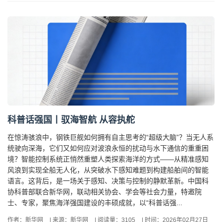
科普话强国丨驭海智航 从容执舵
在惊涛骇浪中，钢铁巨舰如何拥有自主思考的“超级大脑”？当无人系
统驶向深海，它们又如何应对波浪永恒的扰动与水下通信的重重困
境？智能控制系统正悄然重塑人类探索海洋的方式——从精准感知
风浪到实现全船无人化，从突破水下感知难题到构建船舶间的智能
语言。这背后，是一场关于感知、决策与控制的静默革新。中国科
协科普部联合新华网，联动相关协会、学会等社会力量，特邀院
士、专家，聚焦海洋强国建设的丰硕成就，以“科普话强...
作者：新华网
|
来源：新华网
|
阅读量：3105
|
时间：2026年02月27日