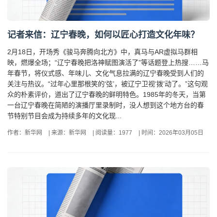
记者来信：辽宁春晚，如何以匠心打造文化年味？
2月18日，开场秀《骏马奔腾向北方》中，真马与AR虚拟马群相
映，燃爆全场；“辽宁春晚把洛神赋图演活了”等话题登上热搜……马
年春节，将仪式感、年味儿、文化气息拉满的辽宁春晚受到人们的
关注与热议。“过年心里那根笑的‘弦’，被辽宁卫视‘拨’动了。”这句观
众的朴素评价，道出了辽宁春晚的鲜明特色。1985年的冬天，当第
一台辽宁春晚在简陋的演播厅里录制时，没人想到这个地方台的春
节特别节目会成为持续多年的文化现...
作者：新华网
|
来源：新华网
|
阅读量：1977
|
时间：2026年03月05日