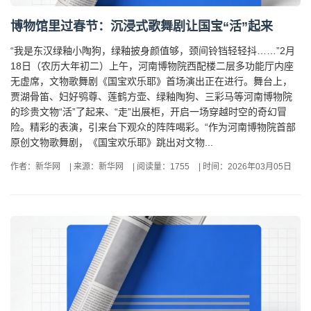
博物馆里过春节：沉浸式歌舞剧让国宝“活”起来
“我是东汉绿釉小陶狗，绿釉披身颜值够，颈间铃铛轻轻抖……”2月
18日（农历大年初二）上午，河南博物院西配楼二层多功能厅内座
无虚席，文物歌舞剧《国宝欢乐耶》首场演出正在进行。舞台上，
贾湖骨笛、妇好鸮尊、莲鹤方壶、绿釉陶狗、三彩马等河南博物院
的珍贵文物“活”了起来、“走”出展柜，开启一场穿越时空的奇幻冒
险。精彩的表演，引来台下观众的阵阵喝彩。“作为河南博物院首部
原创文物歌舞剧，《国宝欢乐耶》跳出对文物...
作者：新华网
|
来源：新华网
|
阅读量：1755
|
时间：2026年03月05日