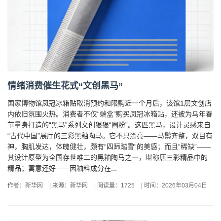
情绪消费催生花式“文创黑马”
国家博物馆凤冠冰箱贴取消预约和限购近一个月后，该馆1层文创店
内依旧氛围火热。消费者不仅“端盒”购买凤冠冰箱贴，还被为马年春
节量身打造的“黑马”系列文创狠狠“圈粉”。这匹黑马，设计灵感来自
“古代中国”展厅的三彩黑釉陶马。它不只漂亮——马鬃齐整，双目有
神，胸肌发达，体魄健壮，颇有“四蹄踏雪”的美感；而且“稀缺”——
其设计原型为全国存世唯二的黑釉陶马之一，堪称唐三彩精品中的
精品；寓意还好——因釉料成分在...
作者：新华网
|
来源：新华网
|
阅读量：1725
|
时间：2026年03月04日