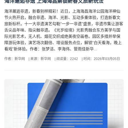
海洋邂逅非遗 上海海昌解锁新春文旅新玩法
海洋邂逅非遗，新春别样精彩！近日，上海海昌海洋公园海洋神仙
节火热开启，融合非遗、海洋、光影、互动多重体验，打造新春文
旅新标杆。十一大非遗演艺勾勒“一步一非遗”盛景，非遗市集让游客
舌尖品年味、指尖触非遗。《光岁绘境》光影秀融合东方美学与国
际光影艺术，无人机、烟花交织成绝美夜空画卷。园区多措并举保
障游玩体验，演艺场次翻倍、增设服务点位，解锁“白天看海，晚上
看戏”新体验。作者：张梦洁、李海伟、管雨佳新华...
作者：新华网
|
来源：新华网
|
阅读量：2242
|
时间：2026年03月05日