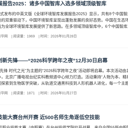
报告2025：诸多中国智库入选多领域顶级智库
正式发布的中英文版《全球环境智库发展报告2025》显示，共有8个中
设的双重驱动下，中国环境智库呈现出蓬勃发展的良好态势。中国在生态
为全球环境智库发展提供了新思路。在多领域顶级智库中，6个中国智库入
新华网
|
阅读量：1969
|
时间：2026年01月28日
新先锋——“2026科学跨年之夜”12月30日启幕
创新先锋 时代之光”为主题的“2026科学跨年之夜”活动即将启幕。本次
办，北京广播电视台纪实科教频道中心倾力打造。活动秉持“人物为本、精
探索到生物医学突破，从轨道交通黑科技到人形机器人进化，每一个主题背
新华网
|
阅读量：1871
|
时间：2026年01月27日
能大赛台州开赛 近500名师生角逐低空技能
人机职业技能大赛（中职赛）在台州技师学院拉开战幕。来自全国55所中职