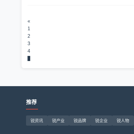
«
1
2
3
4
5
推荐
锐资讯
锐产业
锐品牌
锐企业
锐人物