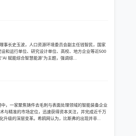
究会理事长史玉波，人口资源环境委员会副主任钱智民，国家
设和运行单位、研究设计单位、高校、地方企业等近500
 赋能综合智慧能源”为主题，强调综...
潮中，一家聚焦铸件去毛刺与表面处理领域的智能装备企业
技术与精准的市场定位，迅速获得资本关注，并完成近千万
升级的深层变革。希鸥网认为，比斯弗的出现并非...