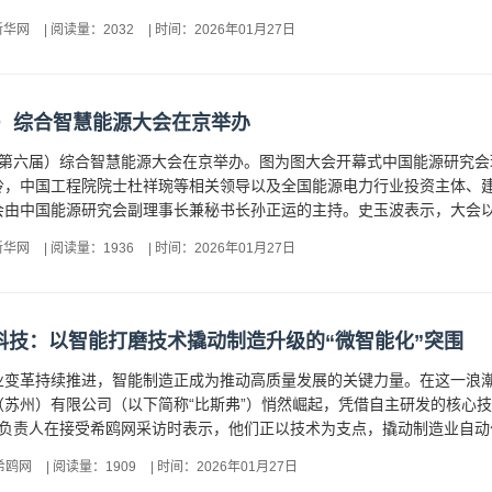
新华网
|
阅读量：2032
|
时间：2026年01月27日
届）综合智慧能源大会在京举办
5年（第六届）综合智慧能源大会在京举办。图为图大会开幕式中国能源研
岭，中国工程院院士杜祥琬等相关领导以及全国能源电力行业投资主体、建
由中国能源研究会副理事长兼秘书长孙正运的主持。史玉波表示，大会以“AI
新华网
|
阅读量：1936
|
时间：2026年01月27日
科技：以智能打磨技术撬动制造升级的“微智能化”突围
业变革持续推进，智能制造正成为推动高质量发展的关键力量。在这一浪
（苏州）有限公司（以下简称“比斯弗”）悄然崛起，凭借自主研发的核心
负责人在接受希鸥网采访时表示，他们正以技术为支点，撬动制造业自动化
希鸥网
|
阅读量：1909
|
时间：2026年01月27日