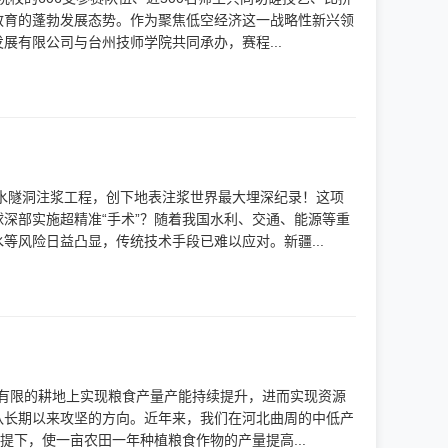
教育的蓬勃发展态势。作为聚焦低空经济这一战略性新兴领
有限公司与台州技师学院共同承办，赛程...
输水隧洞注浆工程，创下地表注浆世界最大埋深纪录！这项
深部实施超精准“手术”？随着我国水利、交通、能源等重
风险日益凸显，传统技术手段已难以应对。新疆...
在有限的耕地上实现粮食产量产能持续提升，进而实现资源
队长期以来攻坚的方向。近年来，我们在河北曲周的中低产
提下，使一亩农田一年种植粮食作物的产量提高...