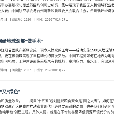
赛事参赛规模与覆盖范围均创历史新高，集中展现了我国无人机领域职业
大赛由中国航空学会与台州湾新区管理委员会联合主办，台州循环经济发展
新华网
|
阅读量：1926
|
时间：2026年01月27日
给地球深部“做手术”
中煤项目团队在新疆完成一项令人惊叹的工程——成功实施1500米埋深
限，更在该领域实现了里程碑式的首次突破。中国工程师如何在地表为地球
空间拓展，工程建设面临前所未有的挑战，高地应力、高水压、突泥涌水等
新华网
|
阅读量：2037
|
时间：2026年01月27日
”又“绿色”
和质量效益。——摘自“十五五”规划建议粮食安全是“国之大者”。如何
保护双赢？这是我国推动农业现代化必须要面对的课题，也是我们科研团
色吨半粮”创建工程。具体来说，就是在不增加甚至降低资源环境代价的前