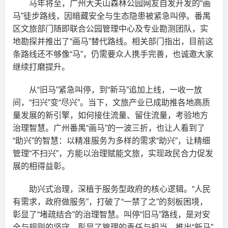
马年将至，广州大夫山森林公园网友自发开发的“画
马”徒步路线，因暗藏安全与生态隐患被紧急叫停。番禺
区文旅部门随即联合公园管理中心及专业勘测团队，实
地勘探并推出了“画马”替代路线。相关部门指出，目前这
条路线还不够像“马”，仍需要众人携手完善，也诚邀大家
继续打磨提升。
从“旧马”紧急叫停，到“新马”追加上线，一收一放
间，“扫兴”变“尽兴”。当下，文旅产业已成助推各地高质
量发展的新引擎，如何接住流量、留住流量，考验地方
治理智慧。广州番禺“画马”的一波三折，也让人看到了
“助兴”的智慧：以精准服务为多样的需求“助兴”，让精细
管理“不扫兴”，方能以治理赋能文旅，实现政民合力促发
展的相得益彰。
助兴式治理，深植于服务型政府的核心逻辑。“人民
有需求，政府做服务”，打破了“一禁了之”的刻板困境，
彰显了“堵疏结合”的治理智慧。叫停“旧马”路线，是对安
全与规则的坚守，彰显了管理的责任与担当。推出“新马”