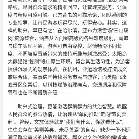
路线，是对群众需求的精准回应，让管理变服务，让温
度与精度可感可触。官方背书的可靠承诺，团队勘测的
专业指导，让市民游客玩得尽兴、玩得安心。其实，这
样的助兴，早已有之：在哈尔滨，亚布力滑雪场“三山联
网”资源整合，涵盖从入门到高级的各种难度级别，雪道
与缆车实现互通，游客可自由穿梭，尽情畅滑不同长
度、不同坡度雪道带来的独特乐趣与刺激感受；太阳岛
大熊猫馆“复刻”岷山原生环境，契合其生活习性，为游客
提供沉浸式的观察体验。在杭州，亚运场馆被打造成文
旅综合体，赛事遗产持续服务市民与游客；而灵隐飞来
峰景区免票后，以科技赋能治理痛点，交通调度和保障
导引也在不断提质升级……
助兴式治理，更能激活群策群力的共治智慧。唤醒
人民群众的参与热情，让治理从“单向推动”走向“双向奔
赴”。曾经，文旅体验就是“我们有什么，你就看什么”，
往往会存在“美则美矣，未尽善焉”的盲点，缺少一份不断
满足群众需求的热情和鲜活。群众对文旅体验的需求本