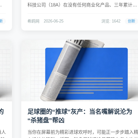
分
科技公司（18A）在没有任何商业化产品、三年累计亏
0
损超8亿元的情况下，凭借极低流通盘与指数被动配置
变化
的制度缝隙，制造了一场完美的市值幻觉。随着上市
希鸥网
2026-06-25
浏览: 1642
新
创新
一年的大额限售股解禁，股价瞬间崩塌，市值蒸发超
过...
的
足球圈的“推球”灰产：当名嘴解说沦为
“杀猪盘”帮凶
通人
当你在屏幕前为精彩进球欢呼时，可能正一步步踏入