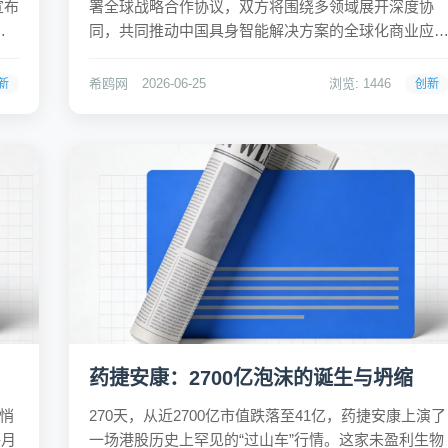
宣布
署全球战略合作协议，双方将围绕多领域展开深度协
研
同，共同推动中国具身智能解决方案的全球化商业应
在挑
用。这一极具风向标意义的合作，不仅将定义全球首
与
具身智能机器人全生命周期服务标准，更标志着人形
希鸥网
2026-06-25
浏览: 1446
新
创新
器人正加速从实验室走向真实工业场景。宁家服务作
宁德时代布局后市...
药捷安康：2700亿泡沫的诞生与坍缩
部悄
270天，从近2700亿市值跌落至41亿，药捷安康上演了
每月
一场港股历史上罕见的“过山车”行情。这家未盈利生物