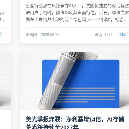
，
当全行业都在疯狂争夺AI入口，试图将独立的对话框塞
诺现
进用户手机时，微信却反其道而行之。近日，微信主
博思
面左上角悄然出现的两个绿色圆点——“小微”，标志着
市
微信在AI领域最反常识的战略落地。不同于外界对腾讯
深入
大模型进度缓慢的质疑，微信其实早已储备了自研的
希鸥网
2026-06-25
浏览: 1576
新
创新
WeLM模型及混元大模型支持。张小龙的迟疑并非技术
短板，...
美光季报炸裂：净利暴增14倍，AI存储
荒恐将持续至2027年