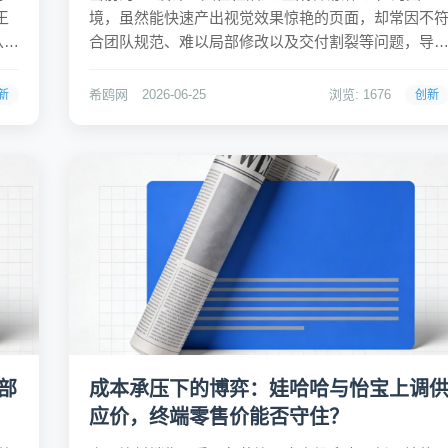
王
境，虽然能快速产出视觉效果惊艳的页面，却常因不
从
合团队规范、难以局部修改以及交付割裂等问题，导
科
设计稿沦为无法直接使用的“一次性”产物。TRAE Work
那个
此次全量上线的 Design 模式，正是为了打破这一僵
希鸥网
2026-06-25
浏览: 1676
新
创新
旧
局，它不再局限于单点的出图功能，而是试...
部
成本承压下的博弈：娃哈哈与怡宝上调
应价，终端零售价能否守住？