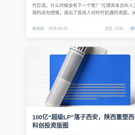
代巨浪。什么时候会有下一个呢？”元璟资本合伙人
琦的这句感慨，道出了投资人对时代机遇的渴望。
2008年入行不久便投中大众点评，到如今在AI与硬
技浪潮中寻找下一个颠覆性项目，王琦始终在寻找
希鸥网
2026-06-25
浏览: 1245
创
能真正改变生活、穿越周期的“巨浪”。在他看来，新
世界...
100亿“超级LP”落子西安，陕西重塑西
科创投资版图