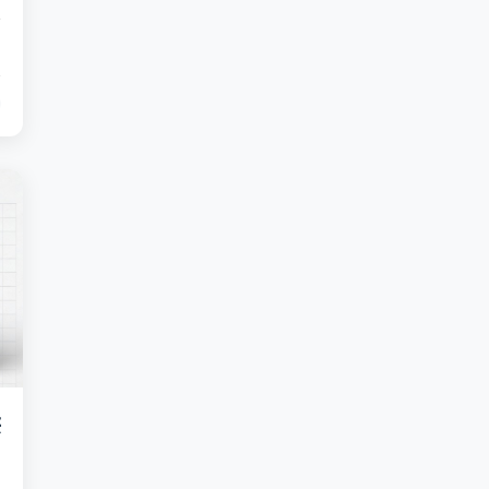
符
致
供