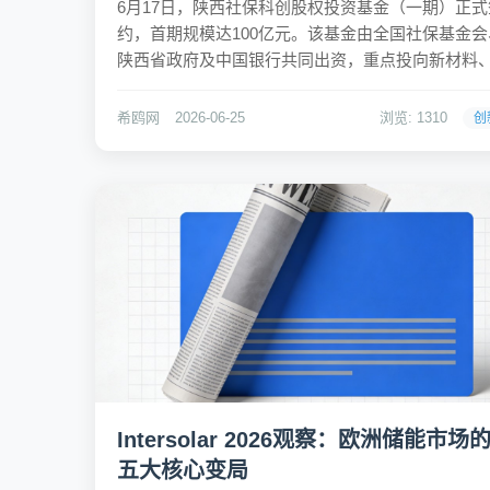
6月17日，陕西社保科创股权投资基金（一期）正式
约，首期规模达100亿元。该基金由全国社保基金会
陕西省政府及中国银行共同出资，重点投向新材料
导体、航空航天、人工智能等战略性新兴产业。这
标志着西北地区迎来了首只社保科创基金，更意味
希鸥网
2026-06-25
浏览: 1310
创
西科技金融改革迈入新阶段，正式补齐了当地科创
生态中“...
Intersolar 2026观察：欧洲储能市场
五大核心变局