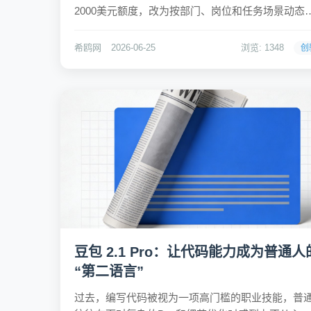
2000美元额度，改为按部门、岗位和任务场景动态
配。调整后，多数员工的月度额度缩水至1000至500
元人民币不等，部分边缘部门甚至直接腰斩。这一
希鸥网
2026-06-25
浏览: 1348
创
迅速引发热议，社交媒体上甚至出现了“毒贩...
豆包 2.1 Pro：让代码能力成为普通人
“第二语言”
过去，编写代码被视为一项高门槛的职业技能，普