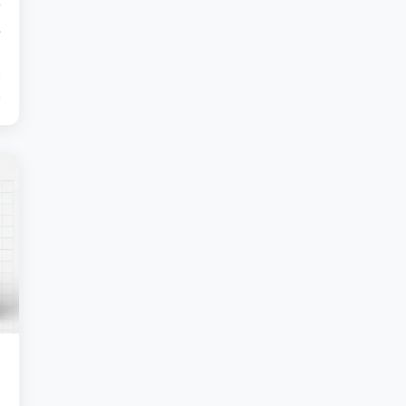
价
地
I