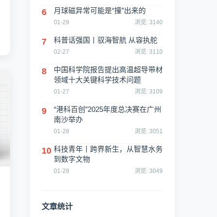
月球磁异常可能是“撞”出来的
6
01-29
浏览: 3140
个
机
科普话强国丨驭海智航 从容执舵
7
为
02-27
浏览: 3110
中国科学院报告提出高温超导带材
8
领域十大关键科学技术问题
01-27
浏览: 3109
“港科百创”2025年度总决赛在广州
9
南沙举办
01-28
浏览: 3051
科技青年丨跨界新生，从智慧水务
10
到数字文物
01-28
浏览: 3049
文章统计