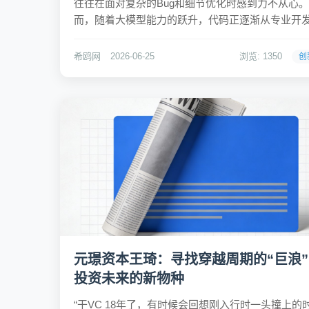
往往在面对复杂的Bug和细节优化时感到力不从心
而，随着大模型能力的跃升，代码正逐渐从专业开
的专属工具，转变为普通人解决个性化问题的通用
力。豆包 2.1 Pro 的发布，标志着国产模型在 Codin
希鸥网
2026-06-25
浏览: 1350
创
Agent 端到端交付能力上迈出了关键一步...
元璟资本王琦：寻找穿越周期的“巨浪
投资未来的新物种
“干VC 18年了，有时候会回想刚入行时一头撞上的