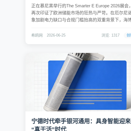
正在慕尼黑举行的The Smarter E Europe 2026展会
再次印证了欧洲储能市场的狂热与严苛。在厄尔尼
象加剧电力缺口与合规门槛抬高的双重背景下，海
创、卧龙储能等中国企业斩获GWh级大单，显示出
场刚需依然强劲。然而，随着欧盟《新电池法》的
希鸥网
2026-06-25
浏览: 1317
创
实施，市场逻辑已发生根本性转变——“...
宁德时代牵手银河通用：具身智能迎来
“真干活”时代