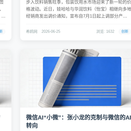
签
步入饮料销售旺季，包装饮用水市场迎来了新一轮的
、
格波动。近日，娃哈哈与华润饮料（怡宝）相继向多
、半
经销商发出调价通知，宣布自7月1日起上调部分产品
不仅
的供应价格。其中，娃哈哈纯净水（596ml×24瓶）每
着陕
箱供应价上调0.5-1元，华润怡宝桶装水（18.9L）每桶
希鸥网
2026-06-25
浏览: 1632
新
创新
投资
上调1元。这一动作并非孤立事件，而是继中小水...
的
微信AI“小微”：张小龙的克制与微信的A
转向