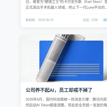
日，被誉为“硬镜之王”的卡尔史托斯（Karl Storz）
正式退出手术机器人领域，终止下一代Luna平台的
发并注销Asensus品牌。这一决定标志着外资巨头
战直觉外科“达芬奇”系统受挫后，开始战略性收缩。
希鸥网
2026-06-25
浏览: 1338
创
此同时，国产手术机器人企业却反其道而...
公司养不起AI，员工却戒不掉了
2026年6月，国内科技圈被一则消息引爆：腾讯内
然启动AI Token额度调整，将此前全员统一发放的