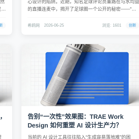
。然
心设计的陷阱。近期，知名足球评论员董路在与水均
发者
的直播连麦中，揭开了足球圈一个公开的秘密——“推
能
球”。这个看似专业的术语，实则是披着“赛事分析”外
g
的赌球引流骗局。董路直言，圈内高达98%的人都在从
希鸥网
2026-06-25
浏览: 1601
新
创新
事这项“年入百万”的暴利生意，将原本纯粹的体育竞技
变成...
”，
告别“一次性”效果图：TRAE Work
Design 如何重塑 AI 设计生产力？
时
当前的 AI 设计工具往往陷入“生成容易落地难”的困