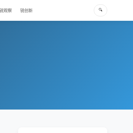
🔍
锐观察
锐创新