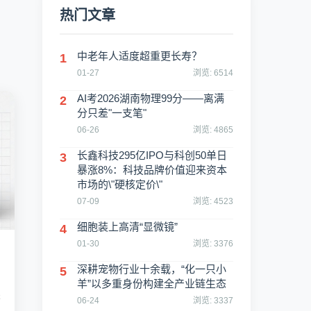
热门文章
中老年人适度超重更长寿？
1
01-27
浏览: 6514
AI考2026湖南物理99分——离满
2
分只差"一支笔"
06-26
浏览: 4865
长鑫科技295亿IPO与科创50单日
3
暴涨8%：科技品牌价值迎来资本
市场的\"硬核定价\"
07-09
浏览: 4523
细胞装上高清“显微镜”
4
01-30
浏览: 3376
深耕宠物行业十余载，“化一只小
5
羊”以多重身份构建全产业链生态
签
06-24
浏览: 3337