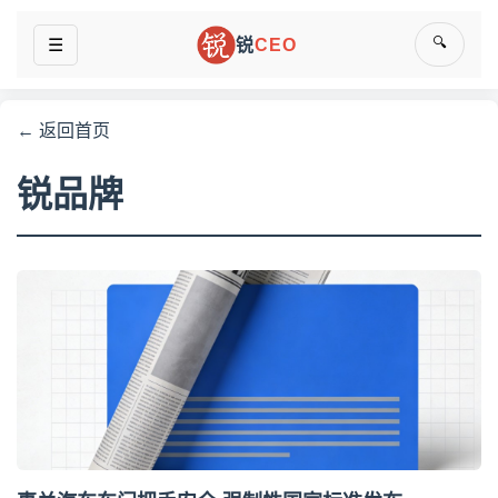
🔍
☰
锐
CEO
← 返回首页
锐品牌