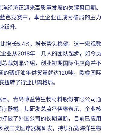
海洋经济正迎来高质量发展的关键窗口期。
蓝色竞赛中，本土企业正成为破局的主力
速跃升。
同比增长5.4%，增长势头稳健。这一宏观数
企业从2018年十几人的团队起步，如今员
级副总裁刘晶介绍，创业初期国际供应商并不
商的磷虾油年供货量就达120吨。欧睿国际
底扭转了行业供需格局。
瞩目。青岛博益特生物材料股份有限公司通
医疗器械。其研发总监冯伊琳表示，企业核
功打破了外国公司的长期垄断，目前已应用
等多款三类医疗器械研发，持续拓宽海洋生物