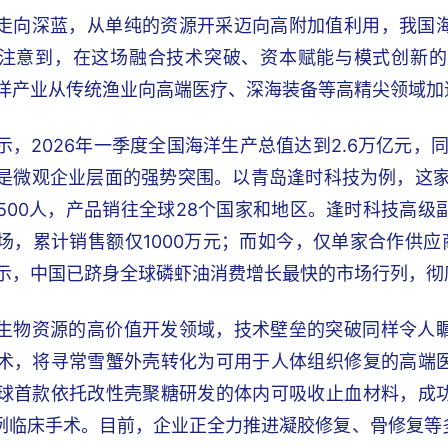
走向深蓝，从单纯的资源开采迈向高附加值利用，我国
注意到，在这场融合技术突破、资本赋能与模式创新的
洋产业从传统渔业向高端医疗、深海装备等高精尖领域加
示，2026年一季度全国海洋生产总值达到2.6万亿元，
是微观企业层面的强势突围。以青岛逢时科技为例，这家
500人，产品销往全球28个国家和地区。逢时科技高
场，累计销售额仅1000万元；而如今，仅单家合作供应
示，中国已跻身全球磷虾油消费增长最快的市场行列，彻
生物资源的高价值开发领域，技术壁垒的突破同样令人
术，将寻常雪蟹外壳转化为可用于人体组织修复的高端
球首款依托改性壳聚糖研发的体内可吸收止血材料，成
万例临床手术。目前，企业正全力推进凝胶修复、骨修复