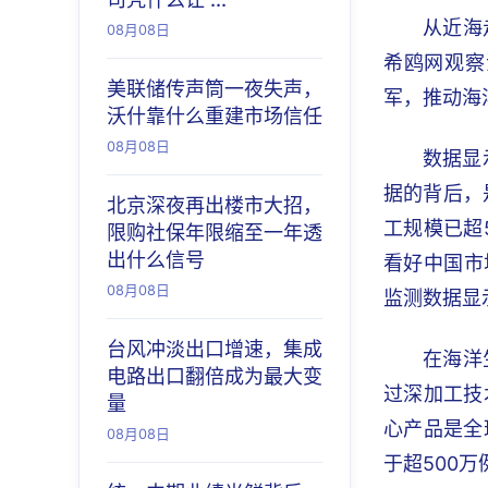
从近海
08月08日
希鸥网观察
美联储传声筒一夜失声，
军，推动海
沃什靠什么重建市场信任
08月08日
数据显
据的背后，
北京深夜再出楼市大招，
工规模已超
限购社保年限缩至一年透
出什么信号
看好中国市
08月08日
监测数据显
台风冲淡出口增速，集成
在海洋
电路出口翻倍成为最大变
过深加工技
量
心产品是全
08月08日
于超500