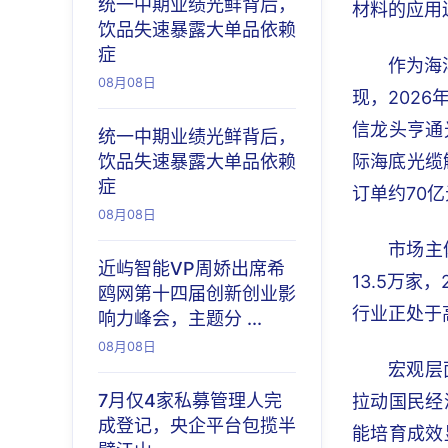
统一中期业绩光鲜背后，
材料的应用
饮品失速暴露大单品依赖
症
作为海
08月08日
现，2026
信龙头亨通
统一中期业绩光鲜背后，
饮品失速暴露大单品依赖
际海底光缆
症
订单约70
08月08日
市场主
近屿智能VP周娇出席希
13.5万家
鸥网第十四届创新创业影
行业正处于
响力峰会，主题分 ...
08月08日
宏观层
7月仅4家私募管理人完
拉动国民经
成登记，央企平台包揽半
能培育成效