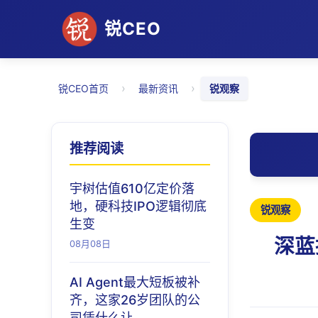
锐CEO
›
›
锐CEO首页
最新资讯
锐观察
推荐阅读
宇树估值610亿定价落
地，硬科技IPO逻辑彻底
锐观察
生变
深蓝
08月08日
AI Agent最大短板被补
齐，这家26岁团队的公
司凭什么让 ...