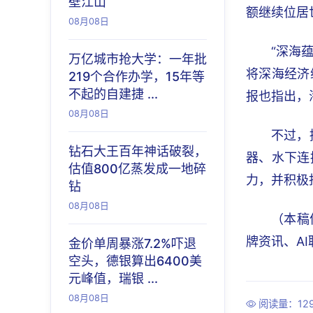
壁江山
额继续位居
08月08日
“深海
万亿城市抢大学：一年批
将深海经济
219个合作办学，15年等
不起的自建捷 ...
报也指出，
08月08日
不过，
钻石大王百年神话破裂，
器、水下连
估值800亿蒸发成一地碎
力，并积极
钻
08月08日
（本稿
牌资讯、A
金价单周暴涨7.2%吓退
空头，德银算出6400美
元峰值，瑞银 ...
08月08日
阅读量：129