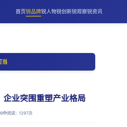
首页
锐品牌
锐人物
锐创新
锐观察
锐资讯
可当
，企业突围重塑产业格局
6
阅读：1297次