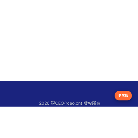
💬 客服
2026 锐CEO(rceo.cn) 版权所有
京ICP备16038615号
锐CEO平台
官网首页
锐人物
锐创新
锐观察
锐快讯