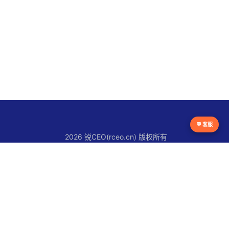
💬 客服
2026 锐CEO(rceo.cn) 版权所有
京ICP备16038615号
锐CEO平台
官网首页
锐人物
锐创新
锐观察
锐快讯
关于锐CEO
联系我们
使用条款
版权声明
隐私政策