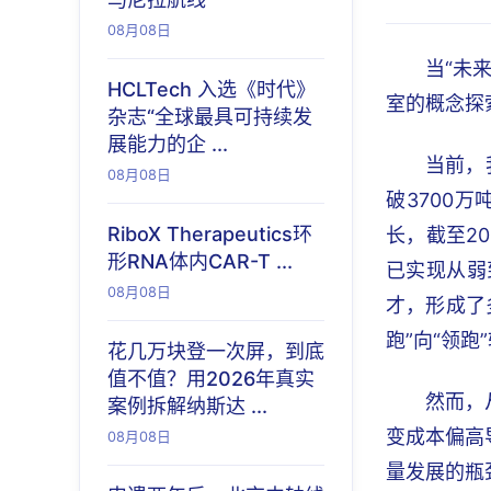
08月08日
当“未
HCLTech 入选《时代》
室的概念探
杂志“全球最具可持续发
展能力的企 ...
当前，
08月08日
破3700
RiboX Therapeutics环
长，截至20
形RNA体内CAR-T ...
已实现从弱
08月08日
才，形成了
跑”向“领跑
花几万块登一次屏，到底
值不值？用2026年真实
然而，
案例拆解纳斯达 ...
变成本偏高
08月08日
量发展的瓶