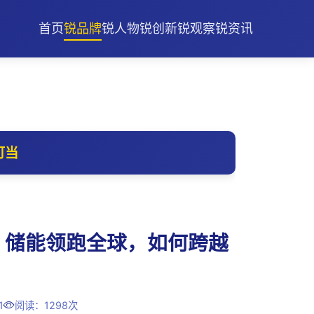
首页
锐品牌
锐人物
锐创新
锐观察
锐资讯
可当
能、储能领跑全球，如何跨越
？
1
阅读：1298次