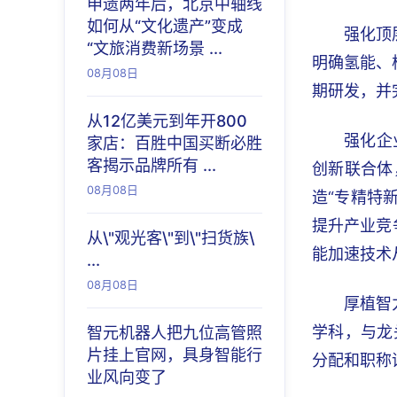
申遗两年后，北京中轴线
如何从“文化遗产”变成
强化顶
“文旅消费新场景 ...
明确氢能、
08月08日
期研发，并
从12亿美元到年开800
强化企
家店：百胜中国买断必胜
客揭示品牌所有 ...
创新联合体
08月08日
造“专精特
提升产业竞
从\"观光客\"到\"扫货族\
能加速技术
...
08月08日
厚植智
学科，与龙
智元机器人把九位高管照
片挂上官网，具身智能行
分配和职称
业风向变了