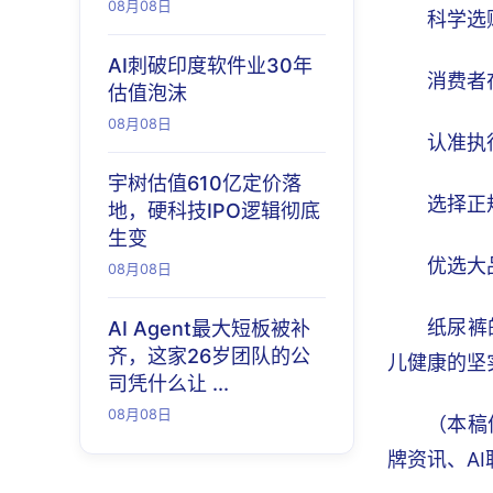
08月08日
科学选
AI刺破印度软件业30年
消费者
估值泡沫
08月08日
认准执行
宇树估值610亿定价落
选择正
地，硬科技IPO逻辑彻底
生变
优选大
08月08日
纸尿裤
AI Agent最大短板被补
齐，这家26岁团队的公
儿健康的坚
司凭什么让 ...
08月08日
（本稿
牌资讯、A