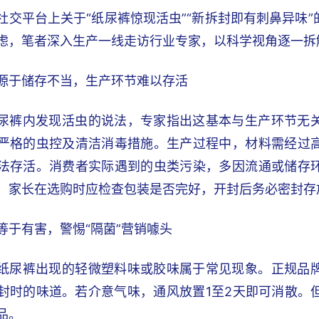
社交平台上关于“纸尿裤惊现活虫”“新拆封即有刺鼻异味
虑，笔者深入生产一线走访行业专家，以科学视角逐一拆
源于储存不当，生产环节难以存活
尿裤内发现活虫的说法，专家指出这基本与生产环节无
严格的虫控及清洁消毒措施。生产过程中，材料需经过
法存活。消费者实际遇到的虫类污染，多因流通或储存
，家长在选购时应检查包装是否完好，开封后务必密封存
等于有害，警惕“隔菌”营销噱头
纸尿裤出现的轻微塑料味或胶味属于常见现象。正规品
封时的味道。若介意气味，通风放置1至2天即可消散。
品。