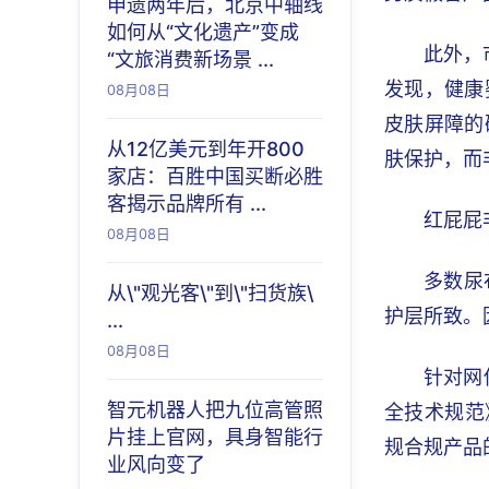
申遗两年后，北京中轴线
如何从“文化遗产”变成
此外，
“文旅消费新场景 ...
发现，健康
08月08日
皮肤屏障的
从12亿美元到年开800
肤保护，而
家店：百胜中国买断必胜
客揭示品牌所有 ...
红屁屁
08月08日
多数尿
从\"观光客\"到\"扫货族\
护层所致。
...
08月08日
针对网
智元机器人把九位高管照
全技术规范
片挂上官网，具身智能行
规合规产品
业风向变了