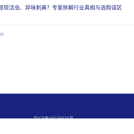
惊现活虫、异味刺鼻？专家拆解行业真相与选购误区
80
京ICP备16038615号