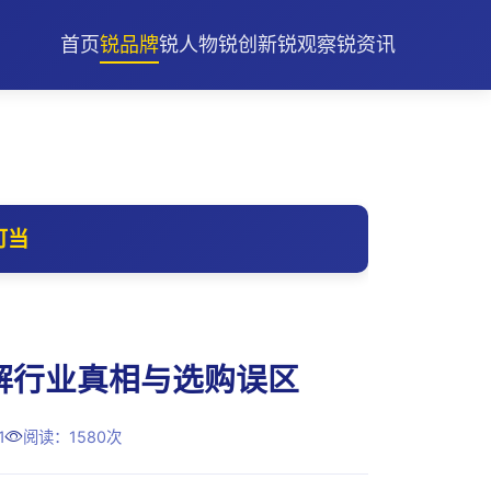
首页
锐品牌
锐人物
锐创新
锐观察
锐资讯
可当
解行业真相与选购误区
1
阅读：1580次