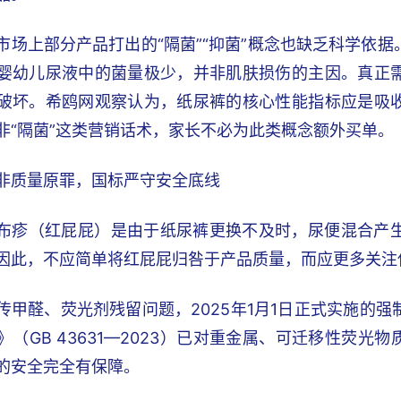
市场上部分产品打出的“隔菌”“抑菌”概念也缺乏科学依
婴幼儿尿液中的菌量极少，并非肌肤损伤的主因。真正
破坏。希鸥网观察认为，纸尿裤的核心性能指标应是吸
非“隔菌”这类营销话术，家长不必为此类概念额外买单。
非质量原罪，国标严守安全底线
布疹（红屁屁）是由于纸尿裤更换不及时，尿便混合产
因此，不应简单将红屁屁归咎于产品质量，而应更多关注
传甲醛、荧光剂残留问题，2025年1月1日正式实施的
》（GB 43631—2023）已对重金属、可迁移性荧光
的安全完全有保障。