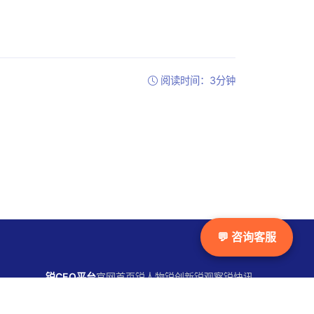
阅读时间：3分钟
💬 咨询客服
锐CEO平台
官网首页
锐人物
锐创新
锐观察
锐快讯