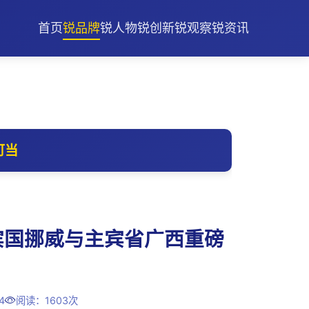
首页
锐品牌
锐人物
锐创新
锐观察
锐资讯
可当
宾国挪威与主宾省广西重磅
4
阅读：1603次