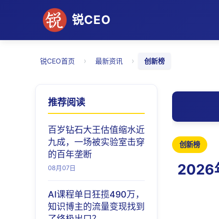
锐CEO
›
›
锐CEO首页
最新资讯
创新榜
推荐阅读
百岁钻石大王估值缩水近
九成，一场被实验室击穿
创新榜
的百年垄断
202
08月07日
AI课程单日狂揽490万，
知识博主的流量变现找到
了终极出口？