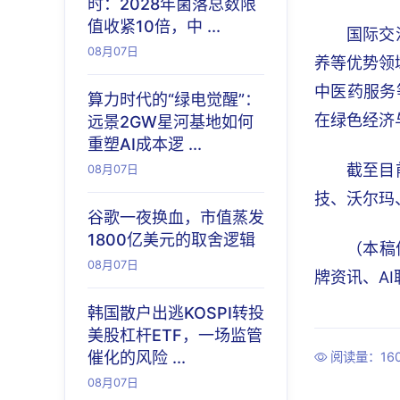
时：2028年菌落总数限
值收紧10倍，中 ...
国际交
08月07日
养等优势领
中医药服务
算力时代的“绿电觉醒”：
在绿色经济
远景2GW星河基地如何
重塑AI成本逻 ...
截至目
08月07日
技、沃尔玛
谷歌一夜换血，市值蒸发
1800亿美元的取舍逻辑
（本稿
08月07日
牌资讯、A
韩国散户出逃KOSPI转投
美股杠杆ETF，一场监管
催化的风险 ...
阅读量：16
08月07日