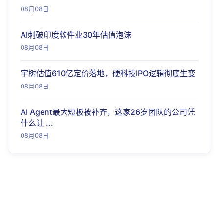
08月08日
AI刺破印度软件业30年估值泡沫
08月08日
宇树估值610亿定价落地，硬科技IPO逻辑彻底生变
08月08日
AI Agent最大短板被补齐，这家26岁团队的公司凭
什么让 ...
08月08日