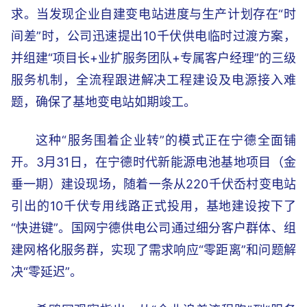
求。当发现企业自建变电站进度与生产计划存在“时
间差”时，公司迅速提出10千伏供电临时过渡方案，
并组建“项目长+业扩服务团队+专属客户经理”的三级
服务机制，全流程跟进解决工程建设及电源接入难
题，确保了基地变电站如期竣工。
这种“服务围着企业转”的模式正在宁德全面铺
开。3月31日，在宁德时代新能源电池基地项目（金
垂一期）建设现场，随着一条从220千伏岙村变电站
引出的10千伏专用线路正式投用，基地建设按下了
“快进键”。国网宁德供电公司通过细分客户群体、组
建网格化服务群，实现了需求响应“零距离”和问题解
决“零延迟”。