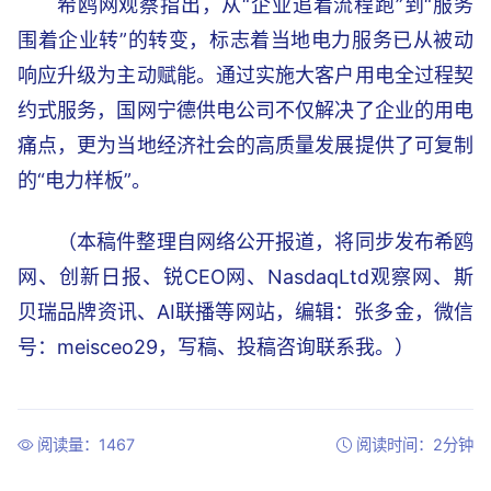
希鸥网观察指出，从“企业追着流程跑”到“服务
围着企业转”的转变，标志着当地电力服务已从被动
响应升级为主动赋能。通过实施大客户用电全过程契
约式服务，国网宁德供电公司不仅解决了企业的用电
痛点，更为当地经济社会的高质量发展提供了可复制
的“电力样板”。
（本稿件整理自网络公开报道，将同步发布希鸥
网、创新日报、锐CEO网、NasdaqLtd观察网、斯
贝瑞品牌资讯、AI联播等网站，编辑：张多金，微信
号：meisceo29，写稿、投稿咨询联系我。）
阅读量：1467
阅读时间：2分钟