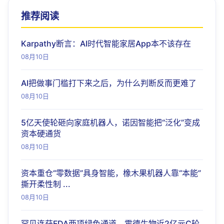
推荐阅读
Karpathy断言：AI时代智能家居App本不该存在
08月10日
AI把做事门槛打下来之后，为什么判断反而更难了
08月10日
5亿天使轮砸向家庭机器人，诺因智能把“泛化”变成
资本硬通货
08月10日
资本重仓“零数据”具身智能，橡木果机器人靠“本能”
撕开柔性制 ...
08月10日
罕见连获FDA两项绿色通道，霍德生物近2亿元C轮