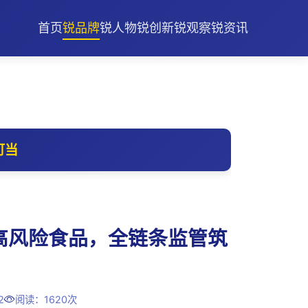
首页
锐品牌
锐人物
锐创新
锐观察
锐资讯
可当
高风险食品，全链条监管筑
2
阅读：1620次