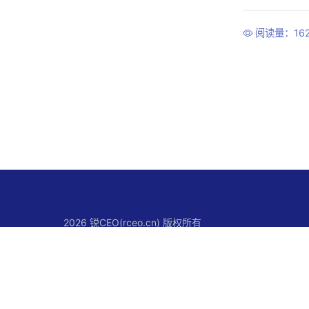
阅读量：16
2026 锐CEO(rceo.cn) 版权所有
关于锐CEO
联系我们
使用条款
版权声明
隐私政策