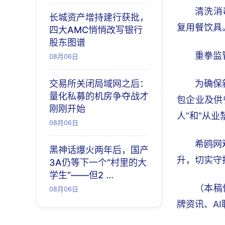
清洗消
长城资产增持建行获批，
复用餐饮具
四大AMC悄悄改写银行
股东图谱
重拳监
08月06日
交易所关闭局域网之后：
为确保
量化私募的机房争夺战才
包企业及供
刚刚开始
人”和“从业
08月06日
希鸥网
黑神话爆火两年后，国产
升，切实守
3A仍等下一个“村里的大
学生”——但2 ...
（本稿
08月06日
牌资讯、A