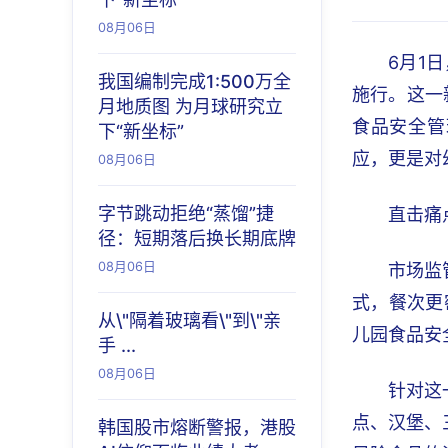
08月06日
6月1
我国编制完成1:500万全
施行。这一
月地质图 为月球研究立
食品安全管
下“新坐标”
应，更是对
08月06日
字节跳动拒绝“蒸馏”捷
直击痛
径：短期落后换长期底牌
08月06日
市场监
式，餐次更
从\"隔着玻璃看\"到\"亲
儿园食品安
手 ...
08月06日
针对这
点、汉堡、
韩国股市熔断警报，港股