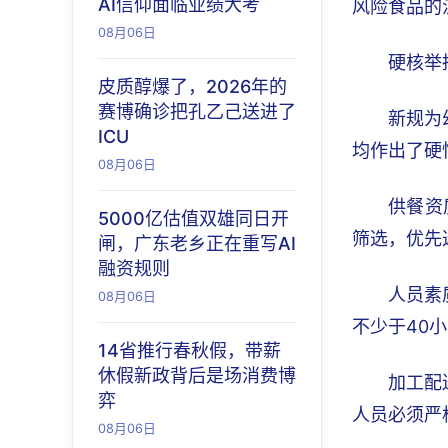
AI信仰面临业绩大考
风险食品的
08月06日
硬核举
皮质醇爆了，2026年的
赛博确诊把孔乙己送进了
新规为
ICU
均作出了硬
08月06日
供餐资
5000亿估值双雄同日开
筛选，优先
闸，广东老乡正在重写AI
融资规则
人员素
08月06日
不少于40
14省推行春秋假，带薪
休假新政背后是场消费博
加工配
弈
人员必须严
08月06日