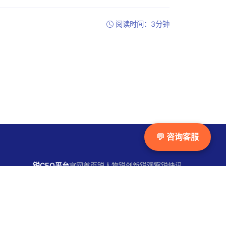
阅读时间：3分钟
💬 咨询客服
锐CEO平台
官网首页
锐人物
锐创新
锐观察
锐快讯