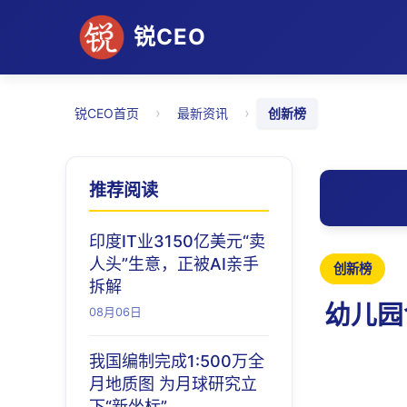
锐CEO
›
›
锐CEO首页
最新资讯
创新榜
推荐阅读
印度IT业3150亿美元“卖
人头”生意，正被AI亲手
创新榜
拆解
幼儿园
08月06日
我国编制完成1:500万全
月地质图 为月球研究立
下“新坐标”