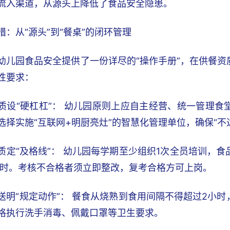
流入渠道，从源头上降低了食品安全隐患。
措：从“源头”到“餐桌”的闭环管理
幼儿园食品安全提供了一份详尽的“操作手册”，在供餐
性要求：
质设“硬杠杠”： 幼儿园原则上应自主经营、统一管理
选择实施“互联网+明厨亮灶”的智慧化管理单位，确保“不
质定“及格线”： 幼儿园每学期至少组织1次全员培训，
小时。考核不合格者须立即整改，复考合格方可上岗。
送明“规定动作”： 餐食从烧熟到食用间隔不得超过2小
格执行洗手消毒、佩戴口罩等卫生要求。