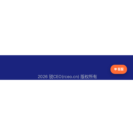
💬 客服
2026 锐CEO(rceo.cn) 版权所有
京ICP备16038615号
锐CEO平台
官网首页
锐人物
锐创新
锐观察
锐快讯
关于锐CEO
联系我们
使用条款
版权声明
隐私政策