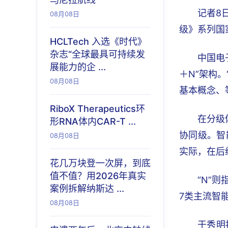
记者8
08月08日
级》系列国
HCLTech 入选《时代》
杂志“全球最具可持续发
中国电
展能力的企 ...
＋N”架构
08月08日
基本概念、
RiboX Therapeutics环
在分级
形RNA体内CAR-T ...
协同级。智
08月08日
实际，在后
花几万块登一次屏，到底
值不值？用2026年真实
“N”
案例拆解纳斯达 ...
7类主流智
08月08日
于秀明