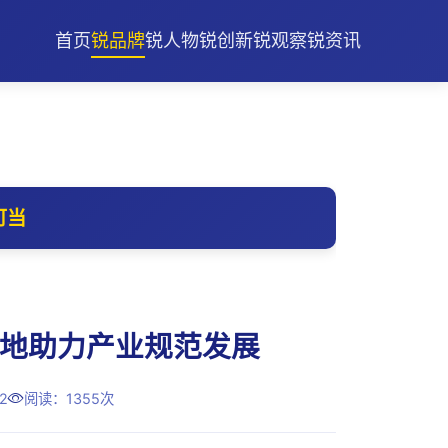
首页
锐品牌
锐人物
锐创新
锐观察
锐资讯
可当
落地助力产业规范发展
2
阅读：1355次