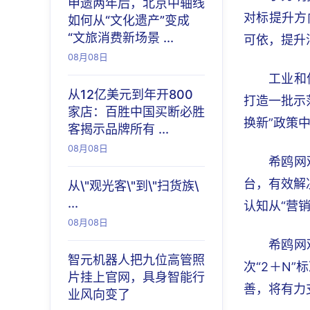
申遗两年后，北京中轴线
对标提升方
如何从“文化遗产”变成
“文旅消费新场景 ...
可依，提升
08月08日
工业和
从12亿美元到年开800
打造一批示
家店：百胜中国买断必胜
换新”政策
客揭示品牌所有 ...
08月08日
希鸥网
台，有效解
从\"观光客\"到\"扫货族\
...
认知从“营
08月08日
希鸥网
智元机器人把九位高管照
次“2＋N
片挂上官网，具身智能行
善，将有力
业风向变了