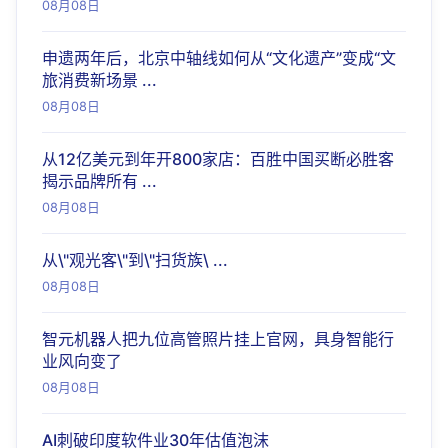
08月08日
申遗两年后，北京中轴线如何从“文化遗产”变成“文
旅消费新场景 ...
08月08日
从12亿美元到年开800家店：百胜中国买断必胜客
揭示品牌所有 ...
08月08日
从\"观光客\"到\"扫货族\ ...
08月08日
智元机器人把九位高管照片挂上官网，具身智能行
业风向变了
08月08日
AI刺破印度软件业30年估值泡沫