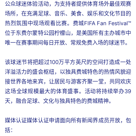
公众球迷体验活动，为支持者提供体育场外最佳观赛
场所，在充满足球、音乐、美食、娱乐和文化节目的
热烈氛围中现场观看比赛。费城FIFA Fan Festival™
位于东费尔蒙特公园柠檬山，是美国所有主办城市中
唯一在赛事期间每日开放、常规免费入场的球迷节。
该球迷节将把超过100万平方英尺的空间打造成一处
洋溢活力的盛会枢纽，以独具费城特色的热情风貌迎
接世界各地来宾，让居民与游客齐聚一堂，共同欢庆
这场全球规模最大的体育盛事。活动将持续举办39
天，融合足球、文化与独具特色的费城精神。
媒体认证媒体认证申请面向所有新闻界成员开放，包
括：