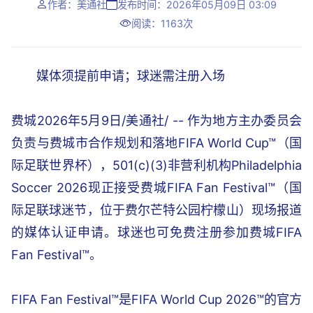
作者：美通社
发布时间：2026年05月09日 03:09
阅读：1163次
媒体须提前申请；球迷需注册入场
费城2026年5月9日/美通社/ -- 作为地方主办委员会
负责与费城市合作规划和落地FIFA World Cup™（国
际足联世界杯），501(c)(3)非营利机构Philadelphia
Soccer 2026现正接受费城FIFA Fan Festival™（国
际足联球迷节，位于费尔芒特公园柠檬山）现场报道
的媒体认证申请。球迷也可免费注册参加费城FIFA
Fan Festival™。
FIFA Fan Festival™是FIFA World Cup 2026™的官方