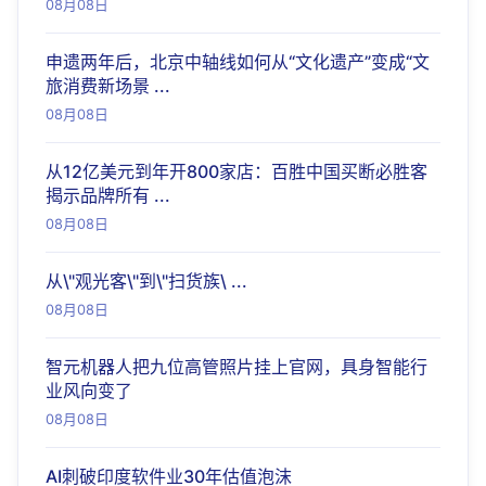
08月08日
申遗两年后，北京中轴线如何从“文化遗产”变成“文
旅消费新场景 ...
08月08日
从12亿美元到年开800家店：百胜中国买断必胜客
揭示品牌所有 ...
08月08日
从\"观光客\"到\"扫货族\ ...
08月08日
智元机器人把九位高管照片挂上官网，具身智能行
业风向变了
08月08日
AI刺破印度软件业30年估值泡沫