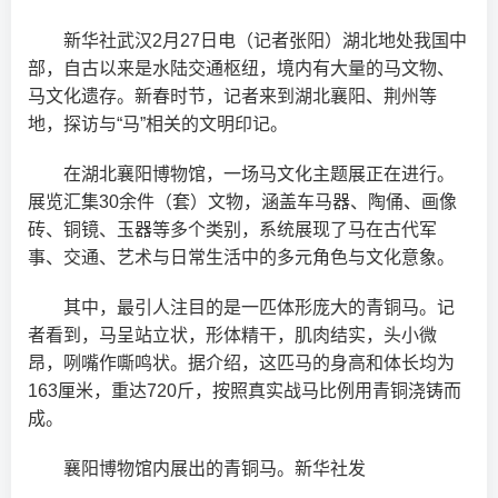
新华社武汉2月27日电（记者张阳）湖北地处我国中
部，自古以来是水陆交通枢纽，境内有大量的马文物、
马文化遗存。新春时节，记者来到湖北襄阳、荆州等
地，探访与“马”相关的文明印记。
在湖北襄阳博物馆，一场马文化主题展正在进行。
展览汇集30余件（套）文物，涵盖车马器、陶俑、画像
砖、铜镜、玉器等多个类别，系统展现了马在古代军
事、交通、艺术与日常生活中的多元角色与文化意象。
其中，最引人注目的是一匹体形庞大的青铜马。记
者看到，马呈站立状，形体精干，肌肉结实，头小微
昂，咧嘴作嘶鸣状。据介绍，这匹马的身高和体长均为
163厘米，重达720斤，按照真实战马比例用青铜浇铸而
成。
襄阳博物馆内展出的青铜马。新华社发