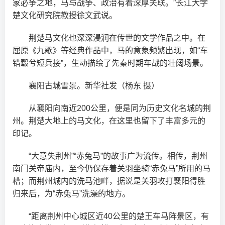
家必争之地，马与战争、政治有着深厚关联。”长江大学
楚文化研究院教授徐文武说。
荆楚马文化也深深浸润在传世的文学作品之中。在
屈原《九歌》等经典作品中，马的意象频繁出现，如“车
错毂兮短兵接”，生动描绘了先秦时期车战的壮阔场景。
襄阳古城雪景。新华社发（杨东 摄）
从襄阳向南近200公里，便是同为历史文化名城的荆
州。荆楚大地上的马文化，在这里也留下了丰富多元的
印记。
“大意失荆州”“赤兔马”的故事广为流传。相传，荆州
南门关帝庙内，至今仍保存着关羽坐骑“赤兔马”所用的马
槽；而荆州城内的洗马池畔，据说是关羽攻打襄阳得胜
归来后，为“赤兔马”洗澡的地方。
“距离荆州中心城区近40公里的楚王车马阵景区，有