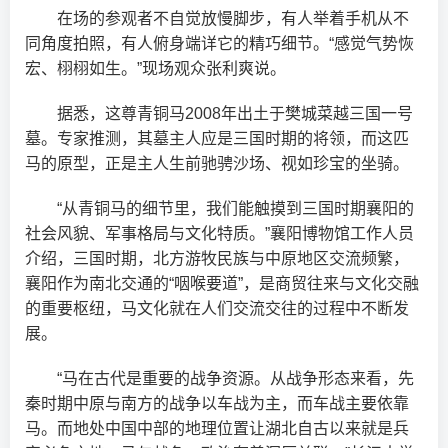
在场的参观者不自觉放慢脚步，有人举着手机从不
同角度拍照，有人俯身端详它的精巧细节。“感觉气势恢
宏、栩栩如生。”现场观众张利爽说。
据悉，这尊青铜马2008年出土于樊城菜越三国一号
墓。专家推测，其墓主人应是三国时期的将领，而这匹
马的原型，正是主人生前驰骋沙场、视如珍宝的坐骑。
“从青铜马的细节里，我们能触摸到三国时期襄阳的
社会风貌、军事格局与文化特质。”襄阳博物馆工作人员
介绍，三国时期，北方游牧民族与中原地区交流频繁，
襄阳作为南北交通的“咽喉要道”，是商贸往来与文化交融
的重要枢纽，马文化就在人们交流交往的过程中不断发
展。
“马在古代是重要的战争资源。从战争形态来看，先
秦时期中原与南方的战争以车战为主，而车战主要依靠
马。而地处中国中部的地理位置让湖北自古以来就是兵