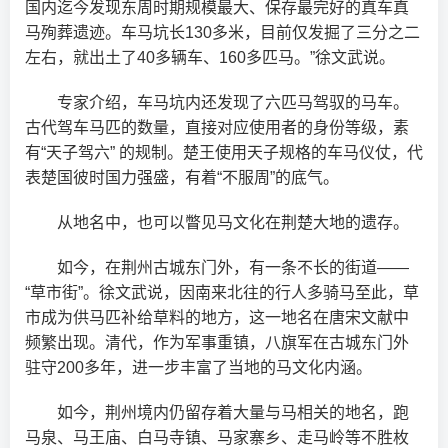
国内迄今发现东周时期规模最大、保存最完好的真车真
马殉葬遗迹。车马坑长130多米，目前仅发掘了三分之二
左右，就出土了40多辆车、160多匹马。”徐文武说。
专家介绍，车马坑内还发现了六匹马驾驭的马车。
古代驾车马匹的数量，直接对应使用者的身份等级，素
有“天子驾六” 的规制。楚王使用天子规格的车马仪仗，代
表楚国彼时国力强盛，有着“不服周”的底气。
从地名中，也可以瞥见马文化在荆楚大地的遗存。
如今，在荆州古城东门外，有一条不长的街道——
“草市街”。徐文武说，因南来北往的行人多骑马至此，草
市成为供马匹补给草料的地方，这一地名在唐宋文献中
频繁出现。清代，作为军事重镇，八旗军在古城东门外
驻守200多年，进一步丰富了当地的马文化内涵。
如今，荆州境内仍留存着大量与马相关的地名，跑
马泉、马王庙、白马寺镇、马家寨乡、走马岭等不胜枚