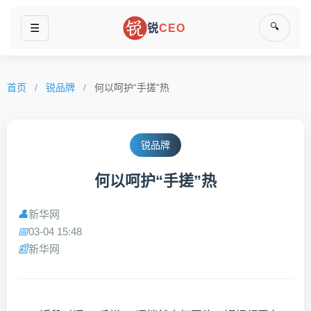
🔍
☰
锐
CEO
首页
/
锐品牌
/
何以呵护“手搓”热
锐品牌
何以呵护“手搓”热
新华网
👤
03-04 15:48
📅
新华网
📰