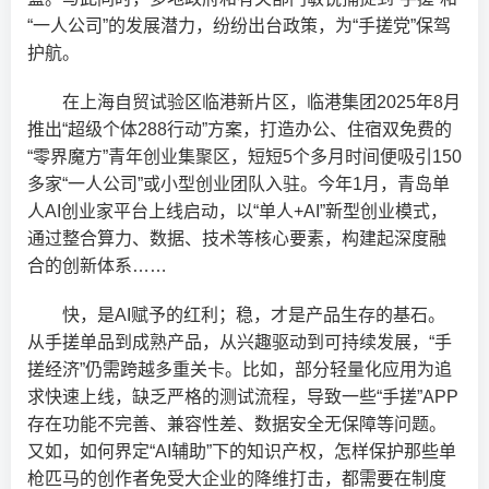
“一人公司”的发展潜力，纷纷出台政策，为“手搓党”保驾
护航。
在上海自贸试验区临港新片区，临港集团2025年8月
推出“超级个体288行动”方案，打造办公、住宿双免费的
“零界魔方”青年创业集聚区，短短5个多月时间便吸引150
多家“一人公司”或小型创业团队入驻。今年1月，青岛单
人AI创业家平台上线启动，以“单人+AI”新型创业模式，
通过整合算力、数据、技术等核心要素，构建起深度融
合的创新体系……
快，是AI赋予的红利；稳，才是产品生存的基石。
从手搓单品到成熟产品，从兴趣驱动到可持续发展，“手
搓经济”仍需跨越多重关卡。比如，部分轻量化应用为追
求快速上线，缺乏严格的测试流程，导致一些“手搓”APP
存在功能不完善、兼容性差、数据安全无保障等问题。
又如，如何界定“AI辅助”下的知识产权，怎样保护那些单
枪匹马的创作者免受大企业的降维打击，都需要在制度