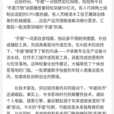
近段时间，“手搓”一词悄然走红网络，短视频平台
“手搓万物”话题播放量轻松突破50亿次。有人巧用陶土烧
制出适配的CPU散热器，有人凭精湛木工技艺雕琢出精
美的机械键盘……这些产品凭借精准解决细分需求，汇
聚起一股消费领域的“手搓”热潮。
“手搓”一词源自游戏圈，指玩家不借助快捷键、外挂
或辅助工具，完成高难度动作或任务。在AI技术的加持
下，“手搓”被赋予了新的内涵——不依赖专业生产设备与
流水线，仅凭手工操作或简易工具，就能完成创意制作
与任务落地。这种轻量化创作模式，大幅降低了个体创
意落地的门槛，一批掌握数字技能的年轻人借着这股东
风，加速奔赴创新创业的赛道。
在技术普及、供应链完善的共同驱动下，“手搓经济”
迅速崛起。事实上，许多影响时代的颠覆性技术，诸如
个人电脑、搜索引擎，最初都起源于车库或宿舍里的“手
搓”尝试。今天的“手搓”社群，可能就是未来独角兽的摇
篮。与此同时，多地政府和有关部门敏锐捕捉到“手搓”和