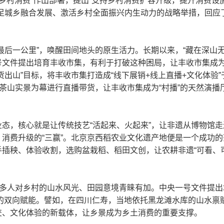
扩大乡村消费”作出部署，提出“支持乡村消费扩容升级，提升消费
立足城乡融合发展、激活乡村全面振兴内生动力的战略举措，回应
最后一公里”，唤醒田间地头的原生活力。长期以来，“藏在深山无
文件提出培育丰收市集，有利于打破这种困局，让丰收市集成为
出山”目标，将丰收市集打造成“线下展销+线上直播+文化体验”
以茶山实景为幕进行直播带货，让丰收市集成为“村播”的天然演
态，核心就是让传统技艺“活起来、火起来”，让非遗从博物馆
消费升级的“三赢”。北京京西稻农业文化遗产地便是一个成功
插秧、体验收割，选购盆栽稻、稻田文创，让农耕非遗“可看、
越多人对乡村的山水风光、田园意境青睐有加。中央一号文件提
美”的双向赋能。譬如，在四川仁寿，当地依托黑龙滩水库的山水
交、文化体验的新载体，让乡景成为乡土消费的重要支撑。