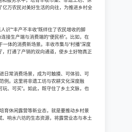
设施和服务水平，培育丰收市集、非遗工坊、休
了亿万农民对美好生活的向往，为推进乡村全
人识”“丰产不丰收”既绊住了农民增收的脚
连接生产端与消费端的“便民桥”。比如，在
于一体的消费新场景。丰收市集与“村播”深度
播厅，打通了产销的双向通道，使乡土好物真正
走进日常消费场景，成为可触摸、可体验、可
的范例。这里将非遗工坊与农耕文化深度融
可玩、可买”。如此，既守住了乡土文脉，也
出培育休闲露营等新业态，就是要推动乡村景
禀赋、响水六坊的生态资源，将露营业态与本土