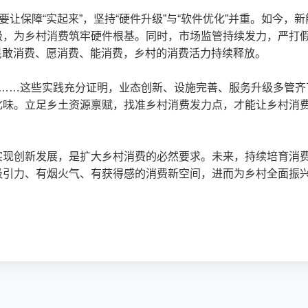
要让保障“实起来”，坚持“硬件升级”与“软件优化”并重。如今
，为乡村消费筑牢硬件根基。同时，市场监管持续发力，严打假冒
农民敢消费、愿消费、能消费，乡村的消费活力持续释放。
+文旅”……这些实践充分证明，业态创新、设施完善、服务升级多
化味。立足乡土资源禀赋，找准乡村消费发力点，才能让乡村消
实现创新发展，是扩大乡村消费的必然要求。未来，持续培育消
吸引力、有烟火气、有获得感的消费新空间，进而为乡村全面振