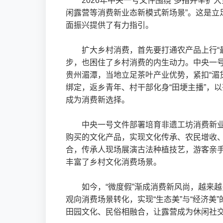
2026年中央一号文件围绕“多措并举
闲露营等消费新业态新模式新场景”。这是
面振兴提供了有力指引。
扩大乡村消费，首先要打通农产品上行“
步，也困住了乡村消费的内生动力。中央一号
贵州湄潭，当地立足茶叶产业优势，紧扣“湄货
绑定，返乡青年、村干部化身“田埂主播”，
成为消费新选择。
中央一号文件部署培育非遗工坊消费新业
购买的文化产品，实现文化传承、农民增收、
合，传承人现场展演古法种植技艺，游客亲手
丰富了乡村文化消费场景。
如今，“微度假”渐成消费新风尚，越来
观向消费场景转化，实现“生态美”与“经济
田园文化、民俗相融合，让露营成为休闲社