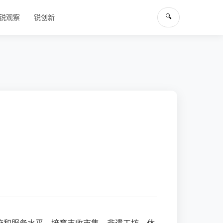
🔍
锐观察
锐创新