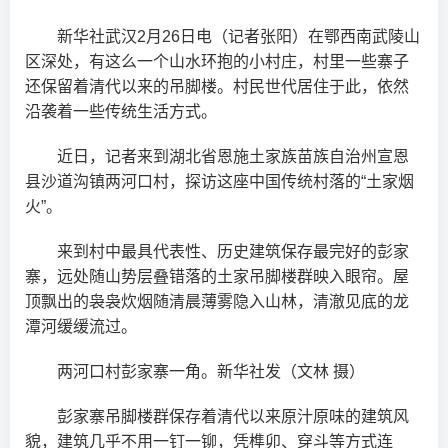
新华社武汉2月26日电（记者张阳）在鄂西南武陵山
区深处，有这么一个山水环抱的小村庄，村里一些寨子
还保留着清代以来的吊脚楼。村民世代居住于此，依然
沿袭着一些传统生活方式。
近日，记者来到湖北省恩施土家族苗族自治州宣恩
县沙道沟镇两河口村，探访这座中国传统村落的“土家烟
火”。
来到村中最具代表性、历史建筑保存最完好的彭家
寨，远处随山势层叠错落的土家吊脚楼群映入眼帘。屋
顶飘出的袅袅炊烟随清晨薄雾隐入山林，清澈见底的龙
潭河缓缓流过。
两河口村彭家寨一角。新华社发（文林 摄）
彭家寨吊脚楼群保存着清代以来原汁原味的建筑风
貌，建筑几乎不用一钉一铆，凭榫卯、穿斗等方式连