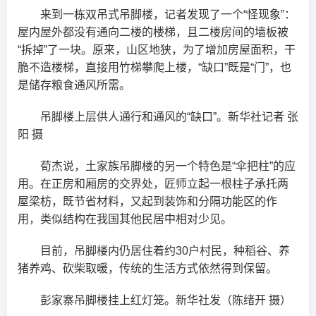
来到一栋双吊式吊脚楼，记者发现了一个“怪现象”：
屋内屋外都没有通向二楼的楼梯，且二楼房间的墙板被
“拆掉”了一块。原来，山区地狭，为了增加房屋面积，干
脆不造楼梯，直接用竹梯攀爬上楼，“缺口”既是“门”，也
是储存粮食通风所需。
吊脚楼上层供人通行和通风的“缺口”。新华社记者 张
阳 摄
荀杰说，土家族吊脚楼的另一个特色是“伞把柱”的应
用。在正房和厢房的交界处，匠师立起一根柱子承托两
屋梁枋，既节省材料，又起到装饰和分隔功能区的作
用，类似结构在我国其他民居中相对少见。
目前，吊脚楼内仍居住着约30户村民，种稻谷、养
猪养鸡、砍柴取暖，传统的生活方式依然得到保留。
彭家寨吊脚楼挂上红灯笼。新华社发（陈绪开 摄）