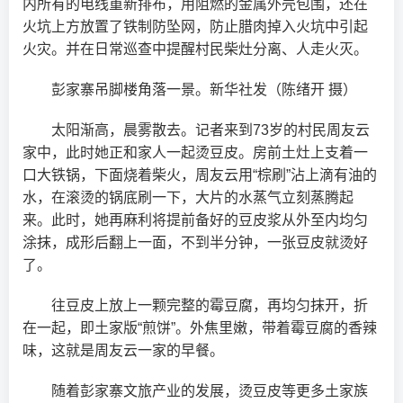
内所有的电线重新排布，用阻燃的金属外壳包围，还在
火坑上方放置了铁制防坠网，防止腊肉掉入火坑中引起
火灾。并在日常巡查中提醒村民柴灶分离、人走火灭。
彭家寨吊脚楼角落一景。新华社发（陈绪开 摄）
太阳渐高，晨雾散去。记者来到73岁的村民周友云
家中，此时她正和家人一起烫豆皮。房前土灶上支着一
口大铁锅，下面烧着柴火，周友云用“棕刷”沾上滴有油的
水，在滚烫的锅底刷一下，大片的水蒸气立刻蒸腾起
来。此时，她再麻利将提前备好的豆皮浆从外至内均匀
涂抹，成形后翻上一面，不到半分钟，一张豆皮就烫好
了。
往豆皮上放上一颗完整的霉豆腐，再均匀抹开，折
在一起，即土家版“煎饼”。外焦里嫩，带着霉豆腐的香辣
味，这就是周友云一家的早餐。
随着彭家寨文旅产业的发展，烫豆皮等更多土家族