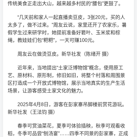
传统美食正走出大山，越来越多村民的“腰包”更鼓了。
“几天前和家人一起直播卖豆皮，3张20元，买的人
太多了，做不过来。”周友云说，家里还开了农家乐，暑
假学生过来研学时，她提前准备好箬叶、玉米浆和棕
绳，教娃娃们包“粑粑”，一天可赚100元。
周友云在做烫豆皮。新华社发（陈绪开 摄）
近年来，当地提出“土家泛博物馆”概念，使用原工
艺、原材料、原形制，修旧如旧，将整个村落和周围景
区打造成一个开放式博物馆，展示当地真实的生产生活
场景，让游客感受土家文化的魅力。
2025年4月8日，游客在彭家寨吊脚楼前赏花游玩。
新华社发（王法钧 摄）
春季可赏油菜花，夏季可体验插秧，秋季可观看收
稻，冬季可品尝“刨汤宴”……四季不同景的彭家寨，正成