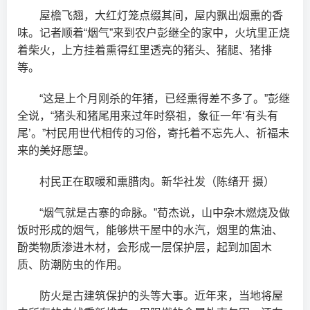
屋檐飞翘，大红灯笼点缀其间，屋内飘出烟熏的香
味。记者顺着“烟气”来到农户彭继全的家中，火坑里正烧
着柴火，上方挂着熏得红里透亮的猪头、猪腿、猪排
等。
“这是上个月刚杀的年猪，已经熏得差不多了。”彭继
全说，“猪头和猪尾用来过年时祭祖，象征一年‘有头有
尾’。”村民用世代相传的习俗，寄托着不忘先人、祈福未
来的美好愿望。
村民正在取暖和熏腊肉。新华社发（陈绪开 摄）
“烟气就是古寨的命脉。”荀杰说，山中杂木燃烧及做
饭时形成的烟气，能够烘干屋中的水汽，烟里的焦油、
酚类物质渗进木材，会形成一层保护层，起到加固木
质、防潮防虫的作用。
防火是古建筑保护的头等大事。近年来，当地将屋