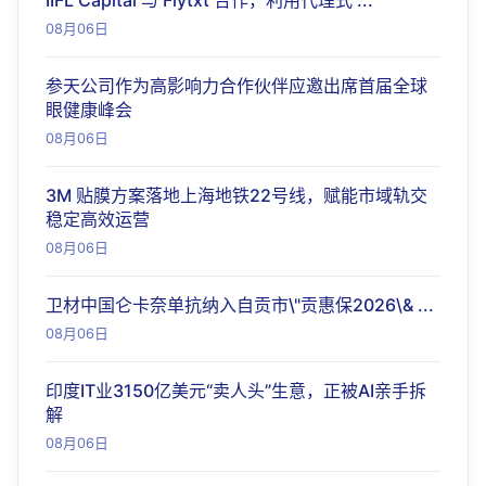
IIFL Capital 与 Flytxt 合作，利用代理式 ...
08月06日
参天公司作为高影响力合作伙伴应邀出席首届全球
眼健康峰会
08月06日
3M 贴膜方案落地上海地铁22号线，赋能市域轨交
稳定高效运营
08月06日
卫材中国仑卡奈单抗纳入自贡市\"贡惠保2026\& ...
08月06日
印度IT业3150亿美元“卖人头”生意，正被AI亲手拆
解
08月06日