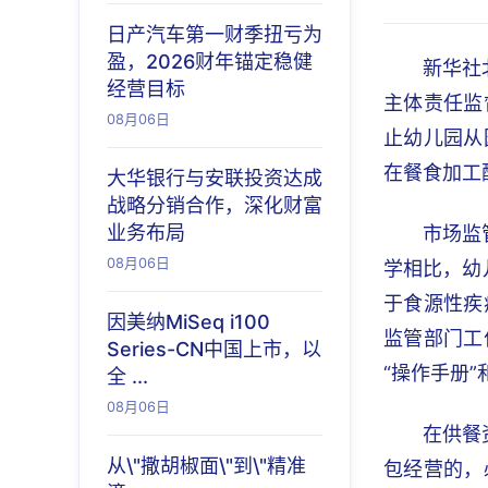
日产汽车第一财季扭亏为
盈，2026财年锚定稳健
新华社
经营目标
主体责任监
08月06日
止幼儿园从
在餐食加工
大华银行与安联投资达成
战略分销合作，深化财富
业务布局
市场监
08月06日
学相比，幼
于食源性疾
因美纳MiSeq i100
监管部门工
Series-CN中国上市，以
“操作手册
全 ...
08月06日
在供餐
从\"撒胡椒面\"到\"精准
包经营的，