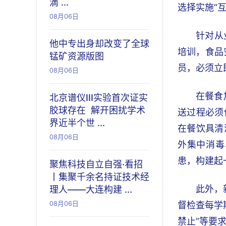
滴 ...
选择实施“
08月06日
针对从
他中专出身却改变了全球
培训，食品
锰矿资源版图
员，必须立
08月06日
在餐食
北京谱仪III实验首次证实
胶球存在 解开困扰学术
送过程必须
界近半个世 ...
在餐饮具清
08月06日
外集中消毒
患，构建起
聚焦科技自立自强·看招
丨集聚千余名持证技术经
此外，
理人——大连构建 ...
08月06日
督检查每学
禁止”等要