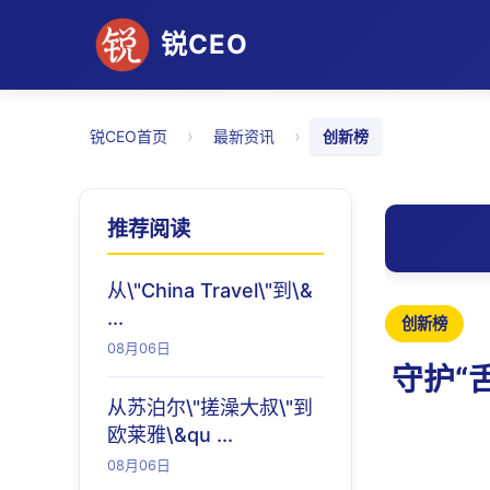
锐CEO
›
›
锐CEO首页
最新资讯
创新榜
推荐阅读
从\"China Travel\"到\&
...
创新榜
08月06日
守护“
从苏泊尔\"搓澡大叔\"到
欧莱雅\&qu ...
08月06日