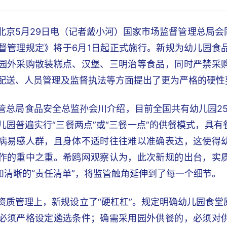
北京5月29日电（记者戴小河）国家市场监督管理总局
督管理规定》将于6月1日起正式施行。新规为幼儿园食
园外采购散装糕点、汉堡、三明治等食品，同时严禁采
配送、人员管理及监督执法等方面提出了更为严格的硬性
管总局食品安全总监孙会川介绍，目前全国共有幼儿园25
儿园普遍实行“三餐两点”或“三餐一点”的供餐模式，具
病易感人群，且身体不适时往往难以准确表达，这使得
作的重中之重。希鸥网观察认为，此次新规的出台，实
”和清晰的“责任清单”，将监管触角延伸到了每一个细节。
资质管理上，新规设立了“硬杠杠”。规定明确幼儿园食
必须严格设定遴选条件；确需采用园外供餐的，必须对