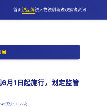
首页
锐品牌
锐人物
锐创新
锐观察
锐资讯
可当
规6月1日起施行，划定监管
5
阅读：1327次