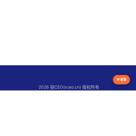
💬 客服
2026 锐CEO(rceo.cn) 版权所有
京ICP备16038615号
锐CEO平台
官网首页
锐人物
锐创新
锐观察
锐快讯
关于锐CEO
联系我们
使用条款
版权声明
隐私政策