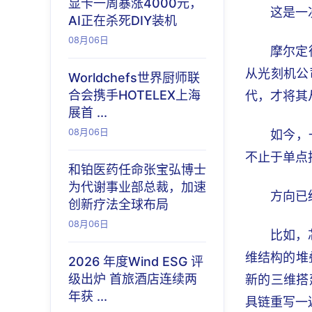
显卡一周暴涨4000元，
这是一
AI正在杀死DIY装机
08月06日
摩尔定
从光刻机公
Worldchefs世界厨师联
合会携手HOTELEX上海
代，才将其
展首 ...
08月06日
如今，
不止于单点
和铂医药任命张宝弘博士
为代谢事业部总裁，加速
方向已
创新疗法全球布局
08月06日
比如，
维结构的堆
2026 年度Wind ESG 评
级出炉 首旅酒店连续两
新的三维搭
年获 ...
具链重写一