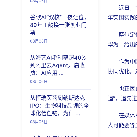
08月06日
近日，
谷歌AI“双核”一夜让位，
年突围实践
80年工龄换一张创业门
票
摩尔定
08月06日
华为，给出
从海艺AI毛利率超40%
作为中
到阿里云Agent开启收
协同优化。
费：AI应用 ...
08月06日
也正因
从恒瑞医药到纳斯达克
追”，追先
IPO：生物科技品牌的全
球化信任链，为什 ...
在媒体
08月06日
人可能要等