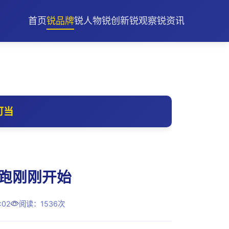
首页
锐品牌
锐人物
锐创新
锐观察
锐资讯
可当
长跑刚刚开始
:02
阅读：1536次