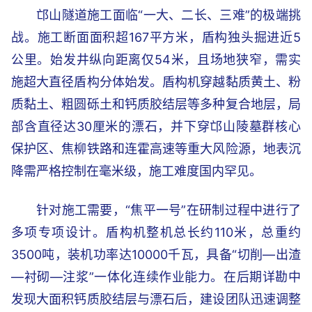
邙山隧道施工面临“一大、二长、三难”的极端挑
战。施工断面面积超167平方米，盾构独头掘进近5
公里。始发井纵向距离仅54米，且场地狭窄，需实
施超大直径盾构分体始发。盾构机穿越黏质黄土、粉
质黏土、粗圆砾土和钙质胶结层等多种复合地层，局
部含直径达30厘米的漂石，并下穿邙山陵墓群核心
保护区、焦柳铁路和连霍高速等重大风险源，地表沉
降需严格控制在毫米级，施工难度国内罕见。
针对施工需要，“焦平一号”在研制过程中进行了
多项专项设计。盾构机整机总长约110米，总重约
3500吨，装机功率达10000千瓦，具备“切削—出渣
—衬砌—注浆”一体化连续作业能力。在后期详勘中
发现大面积钙质胶结层与漂石后，建设团队迅速调整