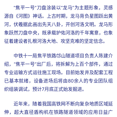
“焦平一号”刀盘涂装以“龙马”为主题形象，灵感
源自《河图》神话。上古时期，龙马背负星图跃出黄
河，伏羲据此画出先天八卦，开创河洛文明。龙马形
象跃然刀盘中央，既承载护佑河洛的千年寓意，也象
征着建设者扎根河洛大地、攻坚克难的坚定信念。
中铁十一局焦平铁路邙山隧道项目负责人陈建介
绍，“焦平一号”出厂后，将拆解为上百个部件，通过
专业运输方式运往施工现场。目前始发井及配套工程
已基本就绪，设备进场后将由80余人的专业团队组
织组装调试，预计7月底正式始发掘进。
近年来，随着我国高铁网不断向复杂地质区域延
伸，超大直径盾构机在铁路隧道领域的应用日益广