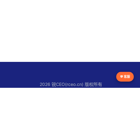
💬 客服
2026 锐CEO(rceo.cn) 版权所有
京ICP备16038615号
锐CEO平台
官网首页
锐人物
锐创新
锐观察
锐快讯
关于锐CEO
联系我们
使用条款
版权声明
隐私政策